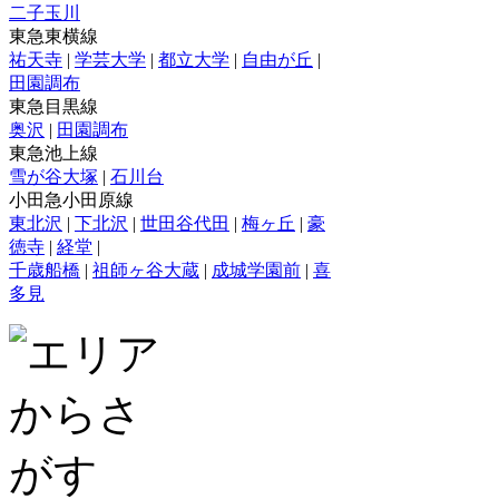
二子玉川
東急東横線
祐天寺
|
学芸大学
|
都立大学
|
自由が丘
|
田園調布
東急目黒線
奥沢
|
田園調布
東急池上線
雪が谷大塚
|
石川台
小田急小田原線
東北沢
|
下北沢
|
世田谷代田
|
梅ヶ丘
|
豪
徳寺
|
経堂
|
千歳船橋
|
祖師ヶ谷大蔵
|
成城学園前
|
喜
多見