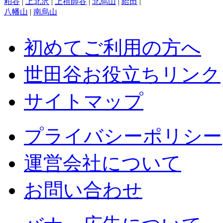
粕谷
|
上北沢
|
上祖師谷
|
北烏山
|
給田
|
八幡山
|
南烏山
初めてご利用の方へ
世田谷お役立ちリンク
サイトマップ
プライバシーポリシー
運営会社について
お問い合わせ