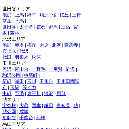
世田谷エリア
池尻
|
上馬
|
経堂
|
駒沢
|
桜
|
桜丘
|
三軒
茶屋
|
下馬
|
世田谷
|
太子堂
|
弦巻
|
野沢
|
三宿
|
宮
坂
|
若林
北沢エリア
池尻
|
赤堤
|
梅丘
|
大原
|
北沢
|
豪徳寺
|
桜上水
|
代沢
|
代田
|
羽根木
|
松原
玉川エリア
奥沢
|
尾山台
|
上野毛
|
上用賀
|
駒沢
|
駒沢公園
|
桜新町
|
新町
|
瀬田
|
玉川
|
玉川台
|
玉川田園調
布
|
玉堤
|
等々力
|
中町
|
野毛
|
東玉川
|
深沢
|
用賀
砧エリア
宇奈根
|
大蔵
|
岡本
|
鎌田
|
喜多見
|
砧
|
砧公園
|
成城
|
祖師谷
|
千歳台
|
船橋
烏山エリア