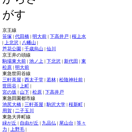
京王線
笹塚
|
代田橋
|
明大前
|
下高井戸
|
桜上水
|
上北沢
|
八幡山
|
芦花公園
|
千歳烏山
|
仙川
京王井の頭線
駒場東大前
|
池ノ上
|
下北沢
|
新代田
|
東
松原
|
明大前
東急世田谷線
三軒茶屋
|
西太子堂
|
若林
|
松陰神社前
|
世田谷
|
上町
|
宮の坂
|
山下
|
松原
|
下高井戸
東急田園都市線
池尻大橋
|
三軒茶屋
|
駒沢大学
|
桜新町
|
用賀
|
二子玉川
東急大井町線
緑が丘
|
自由が丘
|
九品仏
|
尾山台
|
等々
力
|
上野毛
|