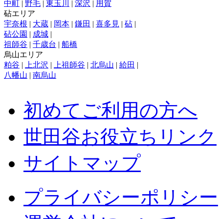
中町
|
野毛
|
東玉川
|
深沢
|
用賀
砧エリア
宇奈根
|
大蔵
|
岡本
|
鎌田
|
喜多見
|
砧
|
砧公園
|
成城
|
祖師谷
|
千歳台
|
船橋
烏山エリア
粕谷
|
上北沢
|
上祖師谷
|
北烏山
|
給田
|
八幡山
|
南烏山
初めてご利用の方へ
世田谷お役立ちリンク
サイトマップ
プライバシーポリシー