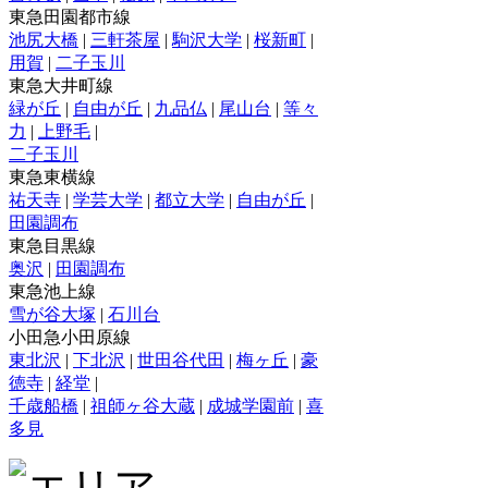
東急田園都市線
池尻大橋
|
三軒茶屋
|
駒沢大学
|
桜新町
|
用賀
|
二子玉川
東急大井町線
緑が丘
|
自由が丘
|
九品仏
|
尾山台
|
等々
力
|
上野毛
|
二子玉川
東急東横線
祐天寺
|
学芸大学
|
都立大学
|
自由が丘
|
田園調布
東急目黒線
奥沢
|
田園調布
東急池上線
雪が谷大塚
|
石川台
小田急小田原線
東北沢
|
下北沢
|
世田谷代田
|
梅ヶ丘
|
豪
徳寺
|
経堂
|
千歳船橋
|
祖師ヶ谷大蔵
|
成城学園前
|
喜
多見