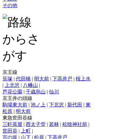
その他
京王線
笹塚
|
代田橋
|
明大前
|
下高井戸
|
桜上水
|
上北沢
|
八幡山
|
芦花公園
|
千歳烏山
|
仙川
京王井の頭線
駒場東大前
|
池ノ上
|
下北沢
|
新代田
|
東
松原
|
明大前
東急世田谷線
三軒茶屋
|
西太子堂
|
若林
|
松陰神社前
|
世田谷
|
上町
|
宮の坂
|
山下
|
松原
|
下高井戸