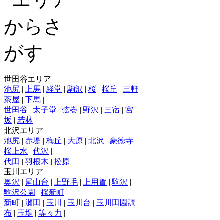
世田谷エリア
池尻
|
上馬
|
経堂
|
駒沢
|
桜
|
桜丘
|
三軒
茶屋
|
下馬
|
世田谷
|
太子堂
|
弦巻
|
野沢
|
三宿
|
宮
坂
|
若林
北沢エリア
池尻
|
赤堤
|
梅丘
|
大原
|
北沢
|
豪徳寺
|
桜上水
|
代沢
|
代田
|
羽根木
|
松原
玉川エリア
奥沢
|
尾山台
|
上野毛
|
上用賀
|
駒沢
|
駒沢公園
|
桜新町
|
新町
|
瀬田
|
玉川
|
玉川台
|
玉川田園調
布
|
玉堤
|
等々力
|