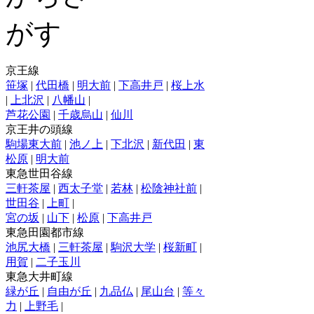
京王線
笹塚
|
代田橋
|
明大前
|
下高井戸
|
桜上水
|
上北沢
|
八幡山
|
芦花公園
|
千歳烏山
|
仙川
京王井の頭線
駒場東大前
|
池ノ上
|
下北沢
|
新代田
|
東
松原
|
明大前
東急世田谷線
三軒茶屋
|
西太子堂
|
若林
|
松陰神社前
|
世田谷
|
上町
|
宮の坂
|
山下
|
松原
|
下高井戸
東急田園都市線
池尻大橋
|
三軒茶屋
|
駒沢大学
|
桜新町
|
用賀
|
二子玉川
東急大井町線
緑が丘
|
自由が丘
|
九品仏
|
尾山台
|
等々
力
|
上野毛
|