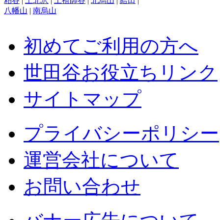
粕谷
|
上北沢
|
上祖師谷
|
北烏山
|
給田
|
八幡山
|
南烏山
初めてご利用の方へ
世田谷お役立ちリンク
サイトマップ
プライバシーポリシー
運営会社について
お問い合わせ