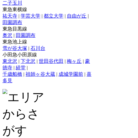
二子玉川
東急東横線
祐天寺
|
学芸大学
|
都立大学
|
自由が丘
|
田園調布
東急目黒線
奥沢
|
田園調布
東急池上線
雪が谷大塚
|
石川台
小田急小田原線
東北沢
|
下北沢
|
世田谷代田
|
梅ヶ丘
|
豪
徳寺
|
経堂
|
千歳船橋
|
祖師ヶ谷大蔵
|
成城学園前
|
喜
多見