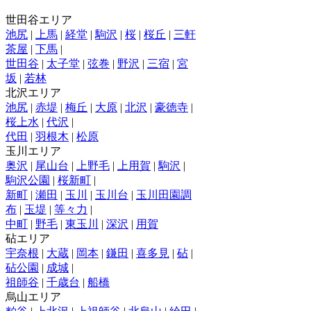
世田谷エリア
池尻
|
上馬
|
経堂
|
駒沢
|
桜
|
桜丘
|
三軒
茶屋
|
下馬
|
世田谷
|
太子堂
|
弦巻
|
野沢
|
三宿
|
宮
坂
|
若林
北沢エリア
池尻
|
赤堤
|
梅丘
|
大原
|
北沢
|
豪徳寺
|
桜上水
|
代沢
|
代田
|
羽根木
|
松原
玉川エリア
奥沢
|
尾山台
|
上野毛
|
上用賀
|
駒沢
|
駒沢公園
|
桜新町
|
新町
|
瀬田
|
玉川
|
玉川台
|
玉川田園調
布
|
玉堤
|
等々力
|
中町
|
野毛
|
東玉川
|
深沢
|
用賀
砧エリア
宇奈根
|
大蔵
|
岡本
|
鎌田
|
喜多見
|
砧
|
砧公園
|
成城
|
祖師谷
|
千歳台
|
船橋
烏山エリア