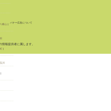
バナー広告について
八幡山
|
前
の情報提供者に属します。
町
|
玉川
|