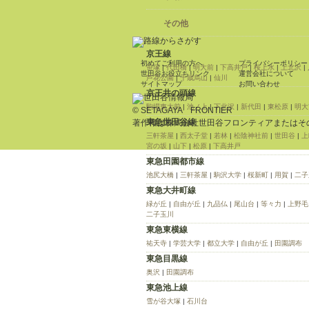
その他
京王線
初めてご利用の方へ
プライバシーポリシー
笹塚
|
代田橋
|
明大前
|
下高井戸
|
桜上水
|
上北沢
|
世田谷お役立ちリンク
運営会社について
芦花公園
|
千歳烏山
|
仙川
サイトマップ
お問い合わせ
京王井の頭線
駒場東大前
|
池ノ上
|
下北沢
|
新代田
|
東松原
|
明大
© SETAGAYA FRONTIER
東急世田谷線
著作権は株式会社世田谷フロンティアまたはそ
三軒茶屋
|
西太子堂
|
若林
|
松陰神社前
|
世田谷
|
上
宮の坂
|
山下
|
松原
|
下高井戸
東急田園都市線
池尻大橋
|
三軒茶屋
|
駒沢大学
|
桜新町
|
用賀
|
二子
東急大井町線
緑が丘
|
自由が丘
|
九品仏
|
尾山台
|
等々力
|
上野毛
二子玉川
東急東横線
祐天寺
|
学芸大学
|
都立大学
|
自由が丘
|
田園調布
東急目黒線
奥沢
|
田園調布
東急池上線
雪が谷大塚
|
石川台