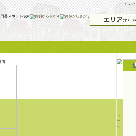
トップ
橋店
ト
ッ
プ
ペ
ー