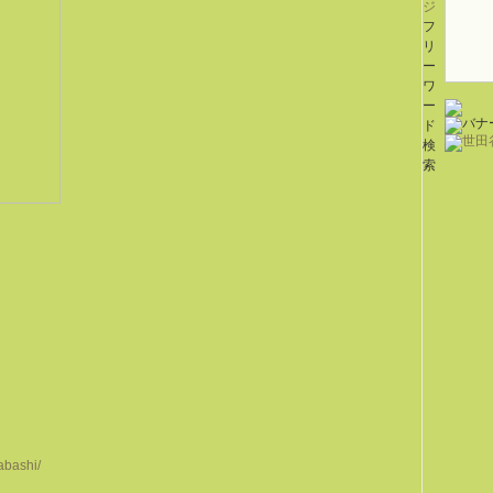
ジ
フ
リ
ー
ワ
ー
ド
検
索
abashi/