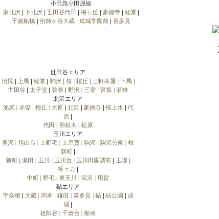
小田急小田原線
東北沢
|
下北沢
|
世田谷代田
|
梅ヶ丘
|
豪徳寺
|
経堂
|
千歳船橋
|
祖師ヶ谷大蔵
|
成城学園前
|
喜多見
世田谷エリア
池尻
|
上馬
|
経堂
|
駒沢
|
桜
|
桜丘
|
三軒茶屋
|
下馬
|
世田谷
|
太子堂
|
弦巻
|
野沢
|
三宿
|
宮坂
|
若林
北沢エリア
池尻
|
赤堤
|
梅丘
|
大原
|
北沢
|
豪徳寺
|
桜上水
|
代
沢
|
代田
|
羽根木
|
松原
玉川エリア
奥沢
|
尾山台
|
上野毛
|
上用賀
|
駒沢
|
駒沢公園
|
桜
新町
|
新町
|
瀬田
|
玉川
|
玉川台
|
玉川田園調布
|
玉堤
|
等々力
|
中町
|
野毛
|
東玉川
|
深沢
|
用賀
砧エリア
宇奈根
|
大蔵
|
岡本
|
鎌田
|
喜多見
|
砧
|
砧公園
|
成
城
|
祖師谷
|
千歳台
|
船橋