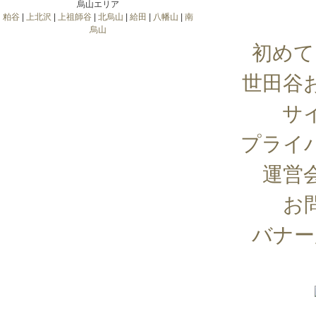
烏山エリア
粕谷
|
上北沢
|
上祖師谷
|
北烏山
|
給田
|
八幡山
|
南
烏山
初めて
世田谷
サ
プライ
運営
お
バナー