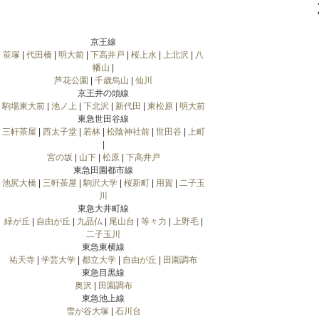
京王線
笹塚
|
代田橋
|
明大前
|
下高井戸
|
桜上水
|
上北沢
|
八
幡山
|
芦花公園
|
千歳烏山
|
仙川
京王井の頭線
駒場東大前
|
池ノ上
|
下北沢
|
新代田
|
東松原
|
明大前
東急世田谷線
三軒茶屋
|
西太子堂
|
若林
|
松陰神社前
|
世田谷
|
上町
|
宮の坂
|
山下
|
松原
|
下高井戸
東急田園都市線
池尻大橋
|
三軒茶屋
|
駒沢大学
|
桜新町
|
用賀
|
二子玉
川
東急大井町線
緑が丘
|
自由が丘
|
九品仏
|
尾山台
|
等々力
|
上野毛
|
二子玉川
東急東横線
祐天寺
|
学芸大学
|
都立大学
|
自由が丘
|
田園調布
東急目黒線
奥沢
|
田園調布
東急池上線
雪が谷大塚
|
石川台