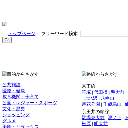
トップページ
フリーワード検索
公共施設
京王線
医療・健康
笹塚
|
代田橋
|
明大前
|
教育機関・子育て
|
上北沢
|
八幡山
|
公園・レジャー・スポーツ
芦花公園
|
千歳烏山
|
文化・歴史
京王井の頭線
ショッピング
駒場東大前
|
池ノ上
|
グルメ
松原
|
明大前
美容・リラックス