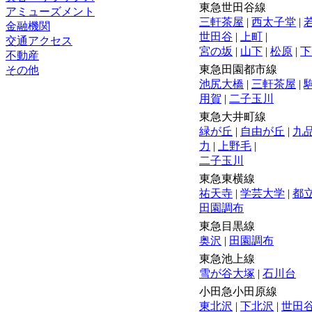
東急世田谷線
アミューズメント
三軒茶屋
|
西太子堂
|
金融機関
世田谷
|
上町
|
交通アクセス
宮の坂
|
山下
|
松原
|
下
不動産
東急田園都市線
その他
池尻大橋
|
三軒茶屋
|
用賀
|
二子玉川
東急大井町線
緑が丘
|
自由が丘
|
九
力
|
上野毛
|
二子玉川
東急東横線
祐天寺
|
学芸大学
|
都
田園調布
東急目黒線
奥沢
|
田園調布
東急池上線
雪が谷大塚
|
石川台
小田急小田原線
東北沢
|
下北沢
|
世田