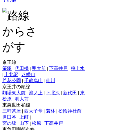
京王線
笹塚
|
代田橋
|
明大前
|
下高井戸
|
桜上水
|
上北沢
|
八幡山
|
芦花公園
|
千歳烏山
|
仙川
京王井の頭線
駒場東大前
|
池ノ上
|
下北沢
|
新代田
|
東
松原
|
明大前
東急世田谷線
三軒茶屋
|
西太子堂
|
若林
|
松陰神社前
|
世田谷
|
上町
|
宮の坂
|
山下
|
松原
|
下高井戸
東急田園都市線