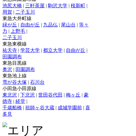
池尻大橋
|
三軒茶屋
|
駒沢大学
|
桜新町
|
用賀
|
二子玉川
東急大井町線
緑が丘
|
自由が丘
|
九品仏
|
尾山台
|
等々
力
|
上野毛
|
二子玉川
東急東横線
祐天寺
|
学芸大学
|
都立大学
|
自由が丘
|
田園調布
東急目黒線
奥沢
|
田園調布
東急池上線
雪が谷大塚
|
石川台
小田急小田原線
東北沢
|
下北沢
|
世田谷代田
|
梅ヶ丘
|
豪
徳寺
|
経堂
|
千歳船橋
|
祖師ヶ谷大蔵
|
成城学園前
|
喜
多見