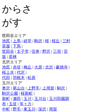
世田谷エリア
池尻
|
上馬
|
経堂
|
駒沢
|
桜
|
桜丘
|
三軒
茶屋
|
下馬
|
世田谷
|
太子堂
|
弦巻
|
野沢
|
三宿
|
宮
坂
|
若林
北沢エリア
池尻
|
赤堤
|
梅丘
|
大原
|
北沢
|
豪徳寺
|
桜上水
|
代沢
|
代田
|
羽根木
|
松原
玉川エリア
奥沢
|
尾山台
|
上野毛
|
上用賀
|
駒沢
|
駒沢公園
|
桜新町
|
新町
|
瀬田
|
玉川
|
玉川台
|
玉川田園調
布
|
玉堤
|
等々力
|
中町
|
野毛
|
東玉川
|
深沢
|
用賀