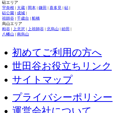
砧エリア
宇奈根
|
大蔵
|
岡本
|
鎌田
|
喜多見
|
砧
|
砧公園
|
成城
|
祖師谷
|
千歳台
|
船橋
烏山エリア
粕谷
|
上北沢
|
上祖師谷
|
北烏山
|
給田
|
八幡山
|
南烏山
初めてご利用の方へ
世田谷お役立ちリンク
サイトマップ
プライバシーポリシー
運営会社について