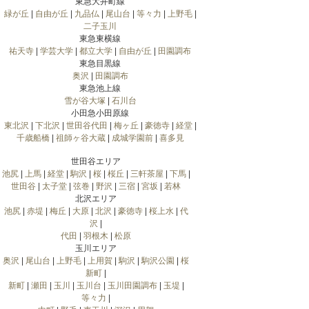
東急大井町線
緑が丘
|
自由が丘
|
九品仏
|
尾山台
|
等々力
|
上野毛
|
二子玉川
東急東横線
祐天寺
|
学芸大学
|
都立大学
|
自由が丘
|
田園調布
東急目黒線
奥沢
|
田園調布
東急池上線
雪が谷大塚
|
石川台
小田急小田原線
東北沢
|
下北沢
|
世田谷代田
|
梅ヶ丘
|
豪徳寺
|
経堂
|
千歳船橋
|
祖師ヶ谷大蔵
|
成城学園前
|
喜多見
世田谷エリア
池尻
|
上馬
|
経堂
|
駒沢
|
桜
|
桜丘
|
三軒茶屋
|
下馬
|
世田谷
|
太子堂
|
弦巻
|
野沢
|
三宿
|
宮坂
|
若林
北沢エリア
池尻
|
赤堤
|
梅丘
|
大原
|
北沢
|
豪徳寺
|
桜上水
|
代
沢
|
代田
|
羽根木
|
松原
玉川エリア
奥沢
|
尾山台
|
上野毛
|
上用賀
|
駒沢
|
駒沢公園
|
桜
新町
|
新町
|
瀬田
|
玉川
|
玉川台
|
玉川田園調布
|
玉堤
|
等々力
|