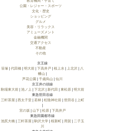
教育機関・子育て
公園・レジャー・スポーツ
文化・歴史
ショッピング
グルメ
美容・リラックス
アミューズメント
金融機関
交通アクセス
不動産
その他
京王線
笹塚
|
代田橋
|
明大前
|
下高井戸
|
桜上水
|
上北沢
|
八
幡山
|
芦花公園
|
千歳烏山
|
仙川
京王井の頭線
駒場東大前
|
池ノ上
|
下北沢
|
新代田
|
東松原
|
明大前
東急世田谷線
三軒茶屋
|
西太子堂
|
若林
|
松陰神社前
|
世田谷
|
上町
|
宮の坂
|
山下
|
松原
|
下高井戸
東急田園都市線
池尻大橋
|
三軒茶屋
|
駒沢大学
|
桜新町
|
用賀
|
二子玉
川