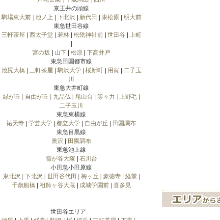
京王井の頭線
駒場東大前
|
池ノ上
|
下北沢
|
新代田
|
東松原
|
明大前
東急世田谷線
三軒茶屋
|
西太子堂
|
若林
|
松陰神社前
|
世田谷
|
上町
|
宮の坂
|
山下
|
松原
|
下高井戸
東急田園都市線
池尻大橋
|
三軒茶屋
|
駒沢大学
|
桜新町
|
用賀
|
二子玉
川
東急大井町線
緑が丘
|
自由が丘
|
九品仏
|
尾山台
|
等々力
|
上野毛
|
二子玉川
東急東横線
祐天寺
|
学芸大学
|
都立大学
|
自由が丘
|
田園調布
東急目黒線
奥沢
|
田園調布
東急池上線
雪が谷大塚
|
石川台
小田急小田原線
東北沢
|
下北沢
|
世田谷代田
|
梅ヶ丘
|
豪徳寺
|
経堂
|
千歳船橋
|
祖師ヶ谷大蔵
|
成城学園前
|
喜多見
世田谷エリア