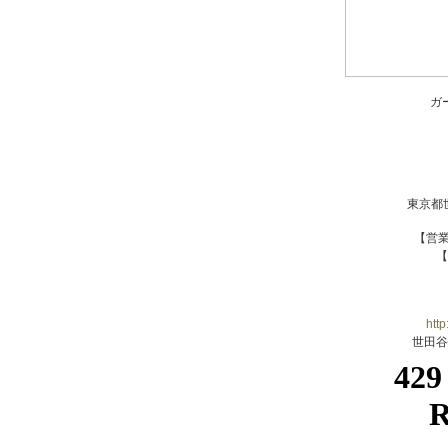
ガ
東京都世
【営業時
【
htt
世田谷