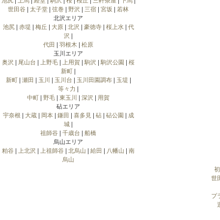
池尻
|
上馬
|
経堂
|
駒沢
|
桜
|
桜丘
|
三軒茶屋
|
下馬
|
世田谷
|
太子堂
|
弦巻
|
野沢
|
三宿
|
宮坂
|
若林
北沢エリア
池尻
|
赤堤
|
梅丘
|
大原
|
北沢
|
豪徳寺
|
桜上水
|
代
沢
|
代田
|
羽根木
|
松原
玉川エリア
奥沢
|
尾山台
|
上野毛
|
上用賀
|
駒沢
|
駒沢公園
|
桜
新町
|
新町
|
瀬田
|
玉川
|
玉川台
|
玉川田園調布
|
玉堤
|
等々力
|
中町
|
野毛
|
東玉川
|
深沢
|
用賀
砧エリア
宇奈根
|
大蔵
|
岡本
|
鎌田
|
喜多見
|
砧
|
砧公園
|
成
城
|
祖師谷
|
千歳台
|
船橋
烏山エリア
粕谷
|
上北沢
|
上祖師谷
|
北烏山
|
給田
|
八幡山
|
南
烏山
初
世
プ