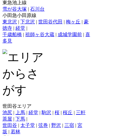
東急池上線
雪が谷大塚
|
石川台
小田急小田原線
東北沢
|
下北沢
|
世田谷代田
|
梅ヶ丘
|
豪
徳寺
|
経堂
|
千歳船橋
|
祖師ヶ谷大蔵
|
成城学園前
|
喜
多見
世田谷エリア
池尻
|
上馬
|
経堂
|
駒沢
|
桜
|
桜丘
|
三軒
茶屋
|
下馬
|
世田谷
|
太子堂
|
弦巻
|
野沢
|
三宿
|
宮
坂
|
若林