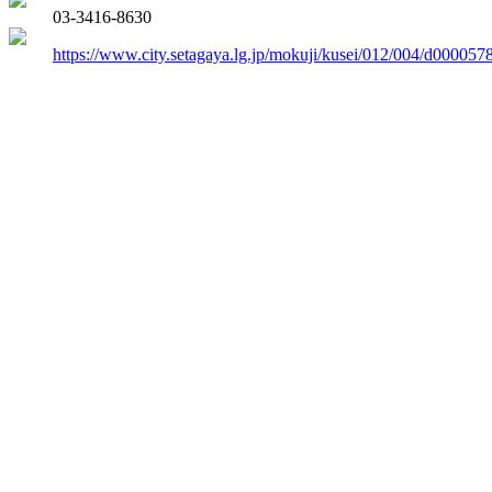
03-3416-8630
https://www.city.setagaya.lg.jp/mokuji/kusei/012/004/d000057