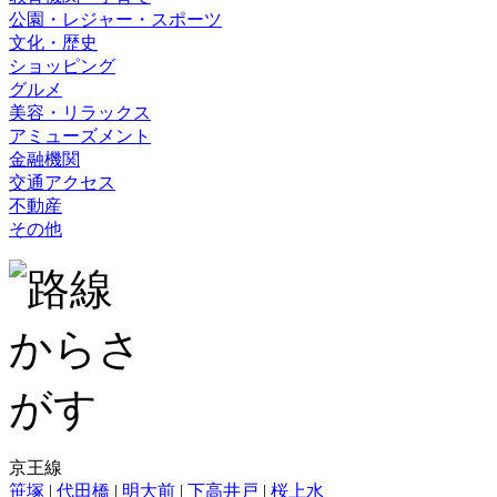
公園・レジャー・スポーツ
文化・歴史
ショッピング
グルメ
美容・リラックス
アミューズメント
金融機関
交通アクセス
不動産
その他
京王線
笹塚
|
代田橋
|
明大前
|
下高井戸
|
桜上水