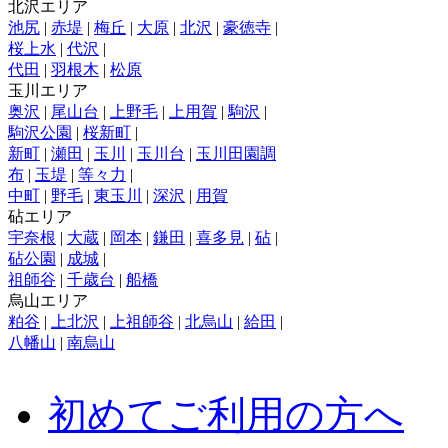
北沢エリア
池尻
|
赤堤
|
梅丘
|
大原
|
北沢
|
豪徳寺
|
桜上水
|
代沢
|
代田
|
羽根木
|
松原
玉川エリア
奥沢
|
尾山台
|
上野毛
|
上用賀
|
駒沢
|
駒沢公園
|
桜新町
|
新町
|
瀬田
|
玉川
|
玉川台
|
玉川田園調
布
|
玉堤
|
等々力
|
中町
|
野毛
|
東玉川
|
深沢
|
用賀
砧エリア
宇奈根
|
大蔵
|
岡本
|
鎌田
|
喜多見
|
砧
|
砧公園
|
成城
|
祖師谷
|
千歳台
|
船橋
烏山エリア
粕谷
|
上北沢
|
上祖師谷
|
北烏山
|
給田
|
八幡山
|
南烏山
初めてご利用の方へ