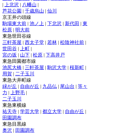
|
上北沢
|
八幡山
|
芦花公園
|
千歳烏山
|
仙川
京王井の頭線
駒場東大前
|
池ノ上
|
下北沢
|
新代田
|
東
松原
|
明大前
東急世田谷線
三軒茶屋
|
西太子堂
|
若林
|
松陰神社前
|
世田谷
|
上町
|
宮の坂
|
山下
|
松原
|
下高井戸
東急田園都市線
池尻大橋
|
三軒茶屋
|
駒沢大学
|
桜新町
|
用賀
|
二子玉川
東急大井町線
緑が丘
|
自由が丘
|
九品仏
|
尾山台
|
等々
力
|
上野毛
|
二子玉川
東急東横線
祐天寺
|
学芸大学
|
都立大学
|
自由が丘
|
田園調布
東急目黒線
奥沢
|
田園調布