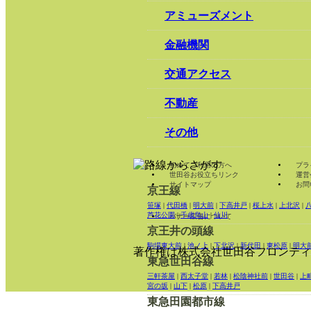
アミューズメント
金融機関
交通アクセス
不動産
その他
初めてご利用の方へ
プラ
世田谷お役立ちリンク
運営
サイトマップ
お問
京王線
笹塚
|
代田橋
|
明大前
|
下高井戸
|
桜上水
|
上北沢
|
芦花公園
|
千歳烏山
|
仙川
バナー広告について
京王井の頭線
駒場東大前
|
池ノ上
|
下北沢
|
新代田
|
東松原
|
明大
著作権は株式会社世田谷フロンティ
東急世田谷線
三軒茶屋
|
西太子堂
|
若林
|
松陰神社前
|
世田谷
|
上
宮の坂
|
山下
|
松原
|
下高井戸
東急田園都市線