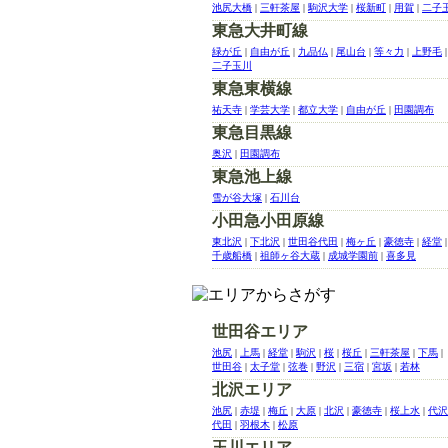
池尻大橋
|
三軒茶屋
|
駒沢大学
|
桜新町
|
用賀
|
二子
東急大井町線
緑が丘
|
自由が丘
|
九品仏
|
尾山台
|
等々力
|
上野毛
|
二子玉川
東急東横線
祐天寺
|
学芸大学
|
都立大学
|
自由が丘
|
田園調布
東急目黒線
奥沢
|
田園調布
東急池上線
雪が谷大塚
|
石川台
小田急小田原線
東北沢
|
下北沢
|
世田谷代田
|
梅ヶ丘
|
豪徳寺
|
経堂
|
千歳船橋
|
祖師ヶ谷大蔵
|
成城学園前
|
喜多見
世田谷エリア
池尻
|
上馬
|
経堂
|
駒沢
|
桜
|
桜丘
|
三軒茶屋
|
下馬
|
世田谷
|
太子堂
|
弦巻
|
野沢
|
三宿
|
宮坂
|
若林
北沢エリア
池尻
|
赤堤
|
梅丘
|
大原
|
北沢
|
豪徳寺
|
桜上水
|
代沢
代田
|
羽根木
|
松原
玉川エリア