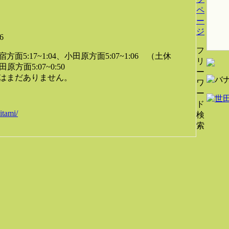
ペ
ー
ジ
6
フ
5:17~1:04、小田原方面5:07~1:06 （土休
リ
原方面5:07~0:50
ー
はまだありません。
ワ
ー
ド
itami/
検
索