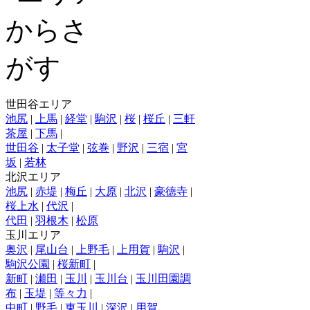
世田谷エリア
池尻
|
上馬
|
経堂
|
駒沢
|
桜
|
桜丘
|
三軒
茶屋
|
下馬
|
世田谷
|
太子堂
|
弦巻
|
野沢
|
三宿
|
宮
坂
|
若林
北沢エリア
池尻
|
赤堤
|
梅丘
|
大原
|
北沢
|
豪徳寺
|
桜上水
|
代沢
|
代田
|
羽根木
|
松原
玉川エリア
奥沢
|
尾山台
|
上野毛
|
上用賀
|
駒沢
|
駒沢公園
|
桜新町
|
新町
|
瀬田
|
玉川
|
玉川台
|
玉川田園調
布
|
玉堤
|
等々力
|
中町
|
野毛
|
東玉川
|
深沢
|
用賀