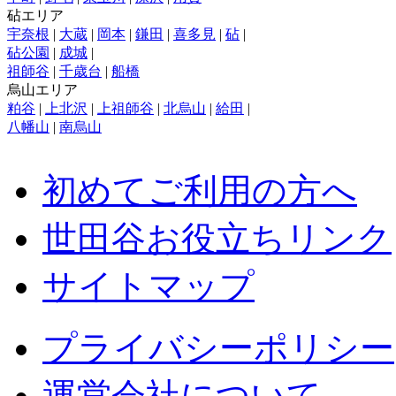
砧エリア
宇奈根
|
大蔵
|
岡本
|
鎌田
|
喜多見
|
砧
|
砧公園
|
成城
|
祖師谷
|
千歳台
|
船橋
烏山エリア
粕谷
|
上北沢
|
上祖師谷
|
北烏山
|
給田
|
八幡山
|
南烏山
初めてご利用の方へ
世田谷お役立ちリンク
サイトマップ
プライバシーポリシー
運営会社について