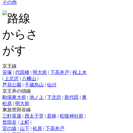
その他
京王線
笹塚
|
代田橋
|
明大前
|
下高井戸
|
桜上水
|
上北沢
|
八幡山
|
芦花公園
|
千歳烏山
|
仙川
京王井の頭線
駒場東大前
|
池ノ上
|
下北沢
|
新代田
|
東
松原
|
明大前
東急世田谷線
三軒茶屋
|
西太子堂
|
若林
|
松陰神社前
|
世田谷
|
上町
|
宮の坂
|
山下
|
松原
|
下高井戸