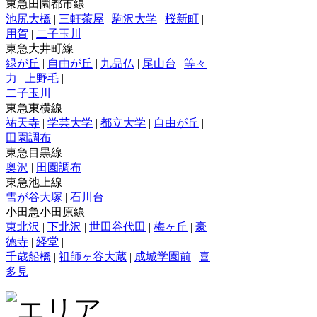
東急田園都市線
池尻大橋
|
三軒茶屋
|
駒沢大学
|
桜新町
|
用賀
|
二子玉川
東急大井町線
緑が丘
|
自由が丘
|
九品仏
|
尾山台
|
等々
力
|
上野毛
|
二子玉川
東急東横線
祐天寺
|
学芸大学
|
都立大学
|
自由が丘
|
田園調布
東急目黒線
奥沢
|
田園調布
東急池上線
雪が谷大塚
|
石川台
小田急小田原線
東北沢
|
下北沢
|
世田谷代田
|
梅ヶ丘
|
豪
徳寺
|
経堂
|
千歳船橋
|
祖師ヶ谷大蔵
|
成城学園前
|
喜
多見