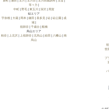
新町
|
瀬田
|
玉川
|
玉川台
|
玉川田園調布
|
玉堤
|
等々力
|
中町
|
野毛
|
東玉川
|
深沢
|
用賀
砧エリア
宇奈根
|
大蔵
|
岡本
|
鎌田
|
喜多見
|
砧
|
砧公園
|
成
城
|
祖師谷
|
千歳台
|
船橋
烏山エリア
粕谷
|
上北沢
|
上祖師谷
|
北烏山
|
給田
|
八幡山
|
南
烏山
初
世
プ
バ