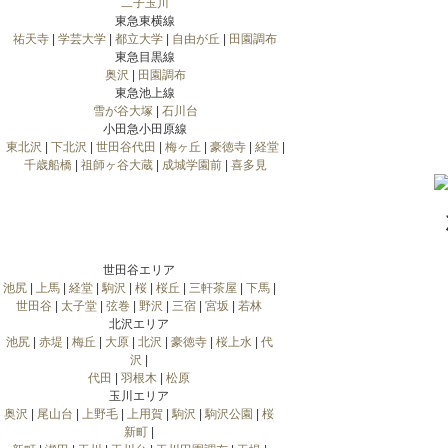
二子玉川
東急東横線
祐天寺
|
学芸大学
|
都立大学
|
自由が丘
|
田園調布
東急目黒線
奥沢
|
田園調布
東急池上線
雪が谷大塚
|
石川台
小田急小田原線
東北沢
|
下北沢
|
世田谷代田
|
梅ヶ丘
|
豪徳寺
|
経堂
|
千歳船橋
|
祖師ヶ谷大蔵
|
成城学園前
|
喜多見
世田谷エリア
池尻
|
上馬
|
経堂
|
駒沢
|
桜
|
桜丘
|
三軒茶屋
|
下馬
|
世田谷
|
太子堂
|
弦巻
|
野沢
|
三宿
|
宮坂
|
若林
北沢エリア
池尻
|
赤堤
|
梅丘
|
大原
|
北沢
|
豪徳寺
|
桜上水
|
代
沢
|
代田
|
羽根木
|
松原
玉川エリア
奥沢
|
尾山台
|
上野毛
|
上用賀
|
駒沢
|
駒沢公園
|
桜
新町
|