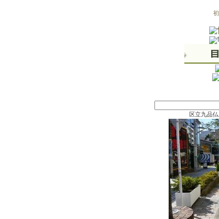
初
区立九品仏