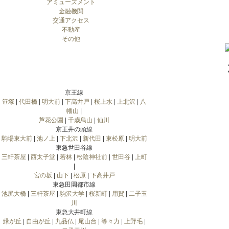
アミューズメント
金融機関
交通アクセス
不動産
その他
京王線
笹塚
|
代田橋
|
明大前
|
下高井戸
|
桜上水
|
上北沢
|
八
幡山
|
芦花公園
|
千歳烏山
|
仙川
京王井の頭線
駒場東大前
|
池ノ上
|
下北沢
|
新代田
|
東松原
|
明大前
東急世田谷線
三軒茶屋
|
西太子堂
|
若林
|
松陰神社前
|
世田谷
|
上町
|
宮の坂
|
山下
|
松原
|
下高井戸
東急田園都市線
池尻大橋
|
三軒茶屋
|
駒沢大学
|
桜新町
|
用賀
|
二子玉
川
東急大井町線
緑が丘
|
自由が丘
|
九品仏
|
尾山台
|
等々力
|
上野毛
|