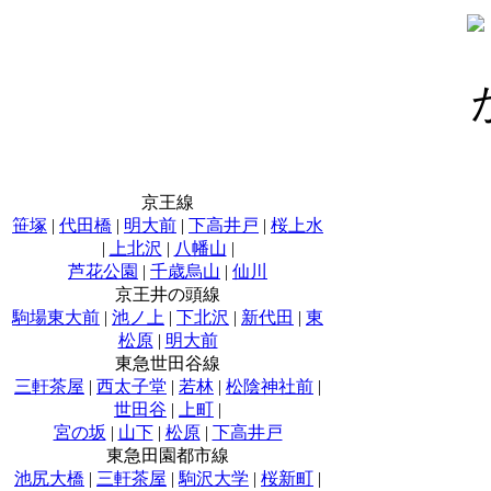
京王線
笹塚
|
代田橋
|
明大前
|
下高井戸
|
桜上水
|
上北沢
|
八幡山
|
芦花公園
|
千歳烏山
|
仙川
京王井の頭線
駒場東大前
|
池ノ上
|
下北沢
|
新代田
|
東
松原
|
明大前
東急世田谷線
三軒茶屋
|
西太子堂
|
若林
|
松陰神社前
|
世田谷
|
上町
|
宮の坂
|
山下
|
松原
|
下高井戸
東急田園都市線
池尻大橋
|
三軒茶屋
|
駒沢大学
|
桜新町
|