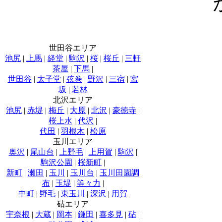
世田谷エリア
池尻
|
上馬
|
経堂
|
駒沢
|
桜
|
桜丘
|
三軒
茶屋
|
下馬
|
世田谷
|
太子堂
|
弦巻
|
野沢
|
三宿
|
宮
坂
|
若林
北沢エリア
池尻
|
赤堤
|
梅丘
|
大原
|
北沢
|
豪徳寺
|
桜上水
|
代沢
|
代田
|
羽根木
|
松原
玉川エリア
奥沢
|
尾山台
|
上野毛
|
上用賀
|
駒沢
|
駒沢公園
|
桜新町
|
新町
|
瀬田
|
玉川
|
玉川台
|
玉川田園調
布
|
玉堤
|
等々力
|
中町
|
野毛
|
東玉川
|
深沢
|
用賀
砧エリア
宇奈根
|
大蔵
|
岡本
|
鎌田
|
喜多見
|
砧
|