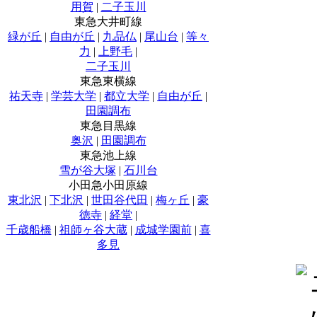
用賀
|
二子玉川
東急大井町線
緑が丘
|
自由が丘
|
九品仏
|
尾山台
|
等々
力
|
上野毛
|
二子玉川
東急東横線
祐天寺
|
学芸大学
|
都立大学
|
自由が丘
|
田園調布
東急目黒線
奥沢
|
田園調布
東急池上線
雪が谷大塚
|
石川台
小田急小田原線
東北沢
|
下北沢
|
世田谷代田
|
梅ヶ丘
|
豪
徳寺
|
経堂
|
千歳船橋
|
祖師ヶ谷大蔵
|
成城学園前
|
喜
多見