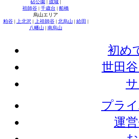
砧公園
|
成城
|
祖師谷
|
千歳台
|
船橋
烏山エリア
粕谷
|
上北沢
|
上祖師谷
|
北烏山
|
給田
|
八幡山
|
南烏山
初め
世田谷
サ
プライ
運営
お