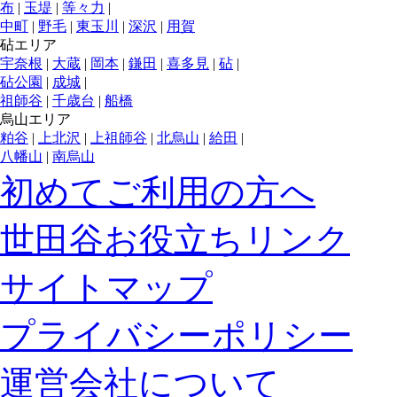
布
|
玉堤
|
等々力
|
中町
|
野毛
|
東玉川
|
深沢
|
用賀
砧エリア
宇奈根
|
大蔵
|
岡本
|
鎌田
|
喜多見
|
砧
|
砧公園
|
成城
|
祖師谷
|
千歳台
|
船橋
烏山エリア
粕谷
|
上北沢
|
上祖師谷
|
北烏山
|
給田
|
八幡山
|
南烏山
初めてご利用の方へ
世田谷お役立ちリンク
サイトマップ
プライバシーポリシー
運営会社について