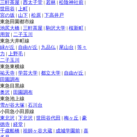
三軒茶屋
|
西太子堂
|
若林
|
松陰神社前
|
世田谷
|
上町
|
宮の坂
|
山下
|
松原
|
下高井戸
東急田園都市線
池尻大橋
|
三軒茶屋
|
駒沢大学
|
桜新町
|
用賀
|
二子玉川
東急大井町線
緑が丘
|
自由が丘
|
九品仏
|
尾山台
|
等々
力
|
上野毛
|
二子玉川
東急東横線
祐天寺
|
学芸大学
|
都立大学
|
自由が丘
|
田園調布
東急目黒線
奥沢
|
田園調布
東急池上線
雪が谷大塚
|
石川台
小田急小田原線
東北沢
|
下北沢
|
世田谷代田
|
梅ヶ丘
|
豪
徳寺
|
経堂
|
千歳船橋
|
祖師ヶ谷大蔵
|
成城学園前
|
喜