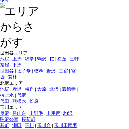
多見
世田谷エリア
池尻
|
上馬
|
経堂
|
駒沢
|
桜
|
桜丘
|
三軒
茶屋
|
下馬
|
世田谷
|
太子堂
|
弦巻
|
野沢
|
三宿
|
宮
坂
|
若林
北沢エリア
池尻
|
赤堤
|
梅丘
|
大原
|
北沢
|
豪徳寺
|
桜上水
|
代沢
|
代田
|
羽根木
|
松原
玉川エリア
奥沢
|
尾山台
|
上野毛
|
上用賀
|
駒沢
|
駒沢公園
|
桜新町
|
新町
|
瀬田
|
玉川
|
玉川台
|
玉川田園調