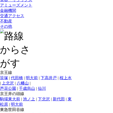
アミューズメント
金融機関
交通アクセス
不動産
その他
京王線
笹塚
|
代田橋
|
明大前
|
下高井戸
|
桜上水
|
上北沢
|
八幡山
|
芦花公園
|
千歳烏山
|
仙川
京王井の頭線
駒場東大前
|
池ノ上
|
下北沢
|
新代田
|
東
松原
|
明大前
東急世田谷線