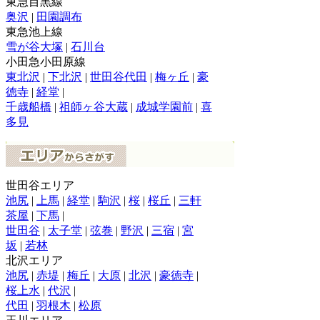
東急目黒線
奥沢
|
田園調布
東急池上線
雪が谷大塚
|
石川台
小田急小田原線
東北沢
|
下北沢
|
世田谷代田
|
梅ヶ丘
|
豪
徳寺
|
経堂
|
千歳船橋
|
祖師ヶ谷大蔵
|
成城学園前
|
喜
多見
世田谷エリア
池尻
|
上馬
|
経堂
|
駒沢
|
桜
|
桜丘
|
三軒
茶屋
|
下馬
|
世田谷
|
太子堂
|
弦巻
|
野沢
|
三宿
|
宮
坂
|
若林
北沢エリア
池尻
|
赤堤
|
梅丘
|
大原
|
北沢
|
豪徳寺
|
桜上水
|
代沢
|
代田
|
羽根木
|
松原