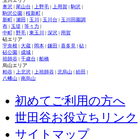
玉川エリア
奥沢
|
尾山台
|
上野毛
|
上用賀
|
駒沢
|
駒沢公園
|
桜新町
|
新町
|
瀬田
|
玉川
|
玉川台
|
玉川田園調
布
|
玉堤
|
等々力
|
中町
|
野毛
|
東玉川
|
深沢
|
用賀
砧エリア
宇奈根
|
大蔵
|
岡本
|
鎌田
|
喜多見
|
砧
|
砧公園
|
成城
|
祖師谷
|
千歳台
|
船橋
烏山エリア
粕谷
|
上北沢
|
上祖師谷
|
北烏山
|
給田
|
八幡山
|
南烏山
初めてご利用の方へ
世田谷お役立ちリンク
サイトマップ