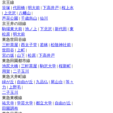
京王線
笹塚
|
代田橋
|
明大前
|
下高井戸
|
桜上水
|
上北沢
|
八幡山
|
芦花公園
|
千歳烏山
|
仙川
京王井の頭線
駒場東大前
|
池ノ上
|
下北沢
|
新代田
|
東
松原
|
明大前
東急世田谷線
三軒茶屋
|
西太子堂
|
若林
|
松陰神社前
|
世田谷
|
上町
|
宮の坂
|
山下
|
松原
|
下高井戸
東急田園都市線
池尻大橋
|
三軒茶屋
|
駒沢大学
|
桜新町
|
用賀
|
二子玉川
東急大井町線
緑が丘
|
自由が丘
|
九品仏
|
尾山台
|
等々
力
|
上野毛
|
二子玉川
東急東横線
祐天寺
|
学芸大学
|
都立大学
|
自由が丘
|
田園調布