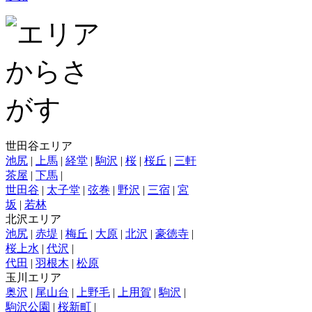
世田谷エリア
池尻
|
上馬
|
経堂
|
駒沢
|
桜
|
桜丘
|
三軒
茶屋
|
下馬
|
世田谷
|
太子堂
|
弦巻
|
野沢
|
三宿
|
宮
坂
|
若林
北沢エリア
池尻
|
赤堤
|
梅丘
|
大原
|
北沢
|
豪徳寺
|
桜上水
|
代沢
|
代田
|
羽根木
|
松原
玉川エリア
奥沢
|
尾山台
|
上野毛
|
上用賀
|
駒沢
|
駒沢公園
|
桜新町
|