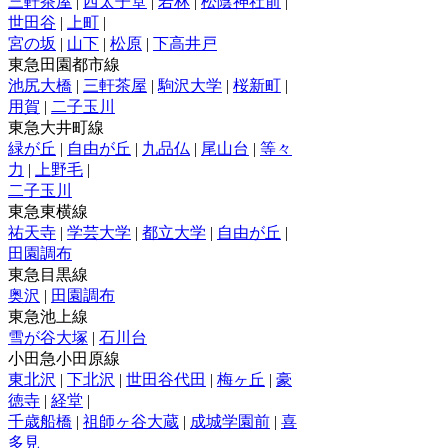
三軒茶屋
|
西太子堂
|
若林
|
松陰神社前
|
世田谷
|
上町
|
宮の坂
|
山下
|
松原
|
下高井戸
東急田園都市線
池尻大橋
|
三軒茶屋
|
駒沢大学
|
桜新町
|
用賀
|
二子玉川
東急大井町線
緑が丘
|
自由が丘
|
九品仏
|
尾山台
|
等々
力
|
上野毛
|
二子玉川
東急東横線
祐天寺
|
学芸大学
|
都立大学
|
自由が丘
|
田園調布
東急目黒線
奥沢
|
田園調布
東急池上線
雪が谷大塚
|
石川台
小田急小田原線
東北沢
|
下北沢
|
世田谷代田
|
梅ヶ丘
|
豪
徳寺
|
経堂
|
千歳船橋
|
祖師ヶ谷大蔵
|
成城学園前
|
喜
多見