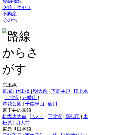
金融機関
交通アクセス
不動産
その他
京王線
笹塚
|
代田橋
|
明大前
|
下高井戸
|
桜上水
|
上北沢
|
八幡山
|
芦花公園
|
千歳烏山
|
仙川
京王井の頭線
駒場東大前
|
池ノ上
|
下北沢
|
新代田
|
東
松原
|
明大前
東急世田谷線