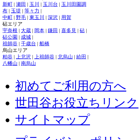
新町
|
瀬田
|
玉川
|
玉川台
|
玉川田園調
布
|
玉堤
|
等々力
|
中町
|
野毛
|
東玉川
|
深沢
|
用賀
砧エリア
宇奈根
|
大蔵
|
岡本
|
鎌田
|
喜多見
|
砧
|
砧公園
|
成城
|
祖師谷
|
千歳台
|
船橋
烏山エリア
粕谷
|
上北沢
|
上祖師谷
|
北烏山
|
給田
|
八幡山
|
南烏山
初めてご利用の方へ
世田谷お役立ちリンク
サイトマップ