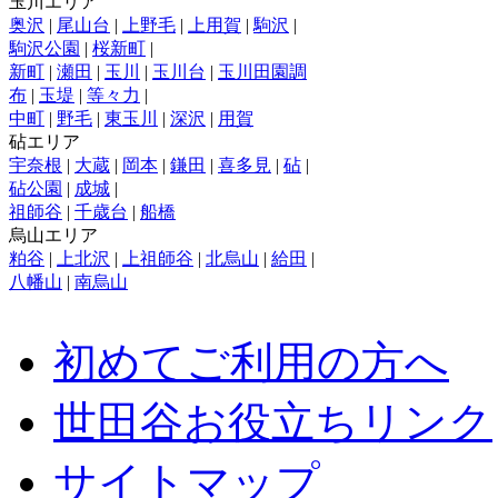
玉川エリア
奥沢
|
尾山台
|
上野毛
|
上用賀
|
駒沢
|
駒沢公園
|
桜新町
|
新町
|
瀬田
|
玉川
|
玉川台
|
玉川田園調
布
|
玉堤
|
等々力
|
中町
|
野毛
|
東玉川
|
深沢
|
用賀
砧エリア
宇奈根
|
大蔵
|
岡本
|
鎌田
|
喜多見
|
砧
|
砧公園
|
成城
|
祖師谷
|
千歳台
|
船橋
烏山エリア
粕谷
|
上北沢
|
上祖師谷
|
北烏山
|
給田
|
八幡山
|
南烏山
初めてご利用の方へ
世田谷お役立ちリンク
サイトマップ