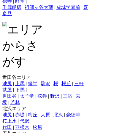
徳寺
|
経堂
|
千歳船橋
|
祖師ヶ谷大蔵
|
成城学園前
|
喜
多見
世田谷エリア
池尻
|
上馬
|
経堂
|
駒沢
|
桜
|
桜丘
|
三軒
茶屋
|
下馬
|
世田谷
|
太子堂
|
弦巻
|
野沢
|
三宿
|
宮
坂
|
若林
北沢エリア
池尻
|
赤堤
|
梅丘
|
大原
|
北沢
|
豪徳寺
|
桜上水
|
代沢
|
代田
|
羽根木
|
松原