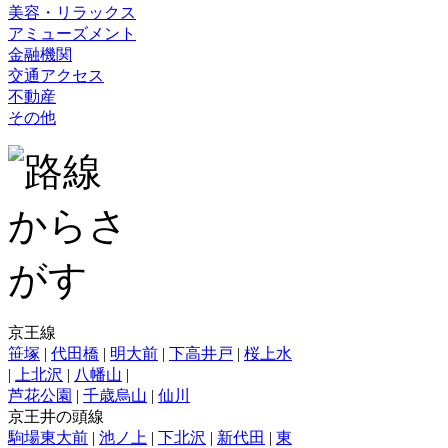
美容・リラックス
アミューズメント
金融機関
交通アクセス
不動産
その他
京王線
笹塚
|
代田橋
|
明大前
|
下高井戸
|
桜上水
|
上北沢
|
八幡山
|
芦花公園
|
千歳烏山
|
仙川
京王井の頭線
駒場東大前
|
池ノ上
|
下北沢
|
新代田
|
東