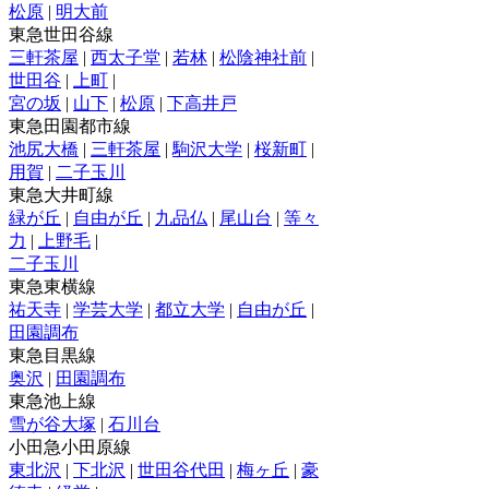
松原
|
明大前
東急世田谷線
三軒茶屋
|
西太子堂
|
若林
|
松陰神社前
|
世田谷
|
上町
|
宮の坂
|
山下
|
松原
|
下高井戸
東急田園都市線
池尻大橋
|
三軒茶屋
|
駒沢大学
|
桜新町
|
用賀
|
二子玉川
東急大井町線
緑が丘
|
自由が丘
|
九品仏
|
尾山台
|
等々
力
|
上野毛
|
二子玉川
東急東横線
祐天寺
|
学芸大学
|
都立大学
|
自由が丘
|
田園調布
東急目黒線
奥沢
|
田園調布
東急池上線
雪が谷大塚
|
石川台
小田急小田原線
東北沢
|
下北沢
|
世田谷代田
|
梅ヶ丘
|
豪