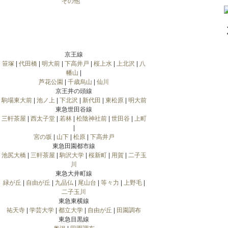
その他
京王線
笹塚
|
代田橋
|
明大前
|
下高井戸
|
桜上水
|
上北沢
|
八
幡山
|
芦花公園
|
千歳烏山
|
仙川
京王井の頭線
駒場東大前
|
池ノ上
|
下北沢
|
新代田
|
東松原
|
明大前
東急世田谷線
三軒茶屋
|
西太子堂
|
若林
|
松陰神社前
|
世田谷
|
上町
|
宮の坂
|
山下
|
松原
|
下高井戸
東急田園都市線
池尻大橋
|
三軒茶屋
|
駒沢大学
|
桜新町
|
用賀
|
二子玉
川
東急大井町線
緑が丘
|
自由が丘
|
九品仏
|
尾山台
|
等々力
|
上野毛
|
二子玉川
東急東横線
祐天寺
|
学芸大学
|
都立大学
|
自由が丘
|
田園調布
東急目黒線