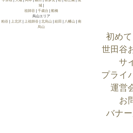
宇奈根
|
大蔵
|
岡本
|
鎌田
|
喜多見
|
砧
|
砧公園
|
成
城
|
祖師谷
|
千歳台
|
船橋
烏山エリア
粕谷
|
上北沢
|
上祖師谷
|
北烏山
|
給田
|
八幡山
|
南
烏山
初めて
世田谷
サ
プライ
運営
お
バナー