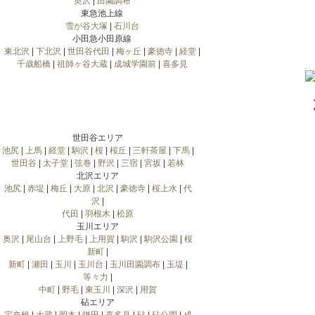
奥沢
|
田園調布
東急池上線
雪が谷大塚
|
石川台
小田急小田原線
東北沢
|
下北沢
|
世田谷代田
|
梅ヶ丘
|
豪徳寺
|
経堂
|
千歳船橋
|
祖師ヶ谷大蔵
|
成城学園前
|
喜多見
世田谷エリア
池尻
|
上馬
|
経堂
|
駒沢
|
桜
|
桜丘
|
三軒茶屋
|
下馬
|
世田谷
|
太子堂
|
弦巻
|
野沢
|
三宿
|
宮坂
|
若林
北沢エリア
池尻
|
赤堤
|
梅丘
|
大原
|
北沢
|
豪徳寺
|
桜上水
|
代
沢
|
代田
|
羽根木
|
松原
玉川エリア
奥沢
|
尾山台
|
上野毛
|
上用賀
|
駒沢
|
駒沢公園
|
桜
新町
|
新町
|
瀬田
|
玉川
|
玉川台
|
玉川田園調布
|
玉堤
|
等々力
|
中町
|
野毛
|
東玉川
|
深沢
|
用賀
砧エリア