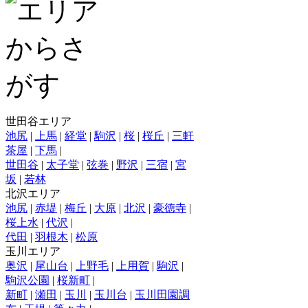
世田谷エリア
池尻
|
上馬
|
経堂
|
駒沢
|
桜
|
桜丘
|
三軒
茶屋
|
下馬
|
世田谷
|
太子堂
|
弦巻
|
野沢
|
三宿
|
宮
坂
|
若林
北沢エリア
池尻
|
赤堤
|
梅丘
|
大原
|
北沢
|
豪徳寺
|
桜上水
|
代沢
|
代田
|
羽根木
|
松原
玉川エリア
奥沢
|
尾山台
|
上野毛
|
上用賀
|
駒沢
|
駒沢公園
|
桜新町
|
新町
|
瀬田
|
玉川
|
玉川台
|
玉川田園調