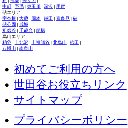
布
|
玉堤
|
等々力
|
中町
|
野毛
|
東玉川
|
深沢
|
用賀
砧エリア
宇奈根
|
大蔵
|
岡本
|
鎌田
|
喜多見
|
砧
|
砧公園
|
成城
|
祖師谷
|
千歳台
|
船橋
烏山エリア
粕谷
|
上北沢
|
上祖師谷
|
北烏山
|
給田
|
八幡山
|
南烏山
初めてご利用の方へ
世田谷お役立ちリンク
サイトマップ
プライバシーポリシー