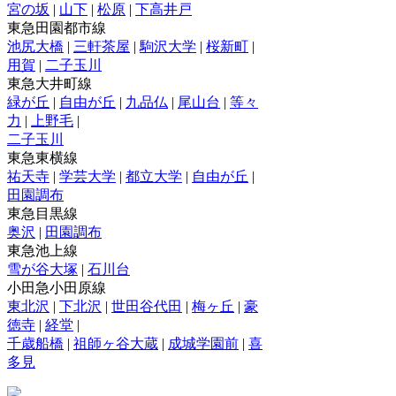
宮の坂
|
山下
|
松原
|
下高井戸
東急田園都市線
池尻大橋
|
三軒茶屋
|
駒沢大学
|
桜新町
|
用賀
|
二子玉川
東急大井町線
緑が丘
|
自由が丘
|
九品仏
|
尾山台
|
等々
力
|
上野毛
|
二子玉川
東急東横線
祐天寺
|
学芸大学
|
都立大学
|
自由が丘
|
田園調布
東急目黒線
奥沢
|
田園調布
東急池上線
雪が谷大塚
|
石川台
小田急小田原線
東北沢
|
下北沢
|
世田谷代田
|
梅ヶ丘
|
豪
徳寺
|
経堂
|
千歳船橋
|
祖師ヶ谷大蔵
|
成城学園前
|
喜
多見