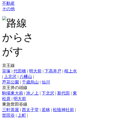
不動産
その他
京王線
笹塚
|
代田橋
|
明大前
|
下高井戸
|
桜上水
|
上北沢
|
八幡山
|
芦花公園
|
千歳烏山
|
仙川
京王井の頭線
駒場東大前
|
池ノ上
|
下北沢
|
新代田
|
東
松原
|
明大前
東急世田谷線
三軒茶屋
|
西太子堂
|
若林
|
松陰神社前
|
世田谷
|
上町
|