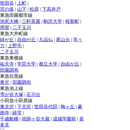
世田谷
|
上町
|
宮の坂
|
山下
|
松原
|
下高井戸
東急田園都市線
池尻大橋
|
三軒茶屋
|
駒沢大学
|
桜新町
|
用賀
|
二子玉川
東急大井町線
緑が丘
|
自由が丘
|
九品仏
|
尾山台
|
等々
力
|
上野毛
|
二子玉川
東急東横線
祐天寺
|
学芸大学
|
都立大学
|
自由が丘
|
田園調布
東急目黒線
奥沢
|
田園調布
東急池上線
雪が谷大塚
|
石川台
小田急小田原線
東北沢
|
下北沢
|
世田谷代田
|
梅ヶ丘
|
豪
徳寺
|
経堂
|
千歳船橋
|
祖師ヶ谷大蔵
|
成城学園前
|
喜
多見