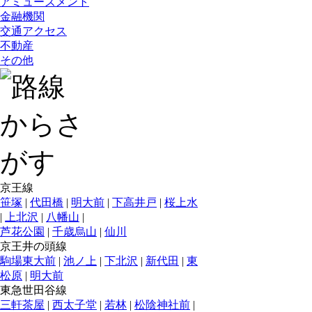
アミューズメント
金融機関
交通アクセス
不動産
その他
京王線
笹塚
|
代田橋
|
明大前
|
下高井戸
|
桜上水
|
上北沢
|
八幡山
|
芦花公園
|
千歳烏山
|
仙川
京王井の頭線
駒場東大前
|
池ノ上
|
下北沢
|
新代田
|
東
松原
|
明大前
東急世田谷線
三軒茶屋
|
西太子堂
|
若林
|
松陰神社前
|