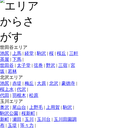
世田谷エリア
池尻
|
上馬
|
経堂
|
駒沢
|
桜
|
桜丘
|
三軒
茶屋
|
下馬
|
世田谷
|
太子堂
|
弦巻
|
野沢
|
三宿
|
宮
坂
|
若林
北沢エリア
池尻
|
赤堤
|
梅丘
|
大原
|
北沢
|
豪徳寺
|
桜上水
|
代沢
|
代田
|
羽根木
|
松原
玉川エリア
奥沢
|
尾山台
|
上野毛
|
上用賀
|
駒沢
|
駒沢公園
|
桜新町
|
新町
|
瀬田
|
玉川
|
玉川台
|
玉川田園調
布
|
玉堤
|
等々力
|