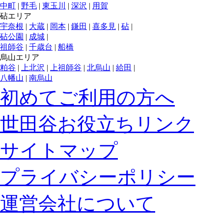
中町
|
野毛
|
東玉川
|
深沢
|
用賀
砧エリア
宇奈根
|
大蔵
|
岡本
|
鎌田
|
喜多見
|
砧
|
砧公園
|
成城
|
祖師谷
|
千歳台
|
船橋
烏山エリア
粕谷
|
上北沢
|
上祖師谷
|
北烏山
|
給田
|
八幡山
|
南烏山
初めてご利用の方へ
世田谷お役立ちリンク
サイトマップ
プライバシーポリシー
運営会社について