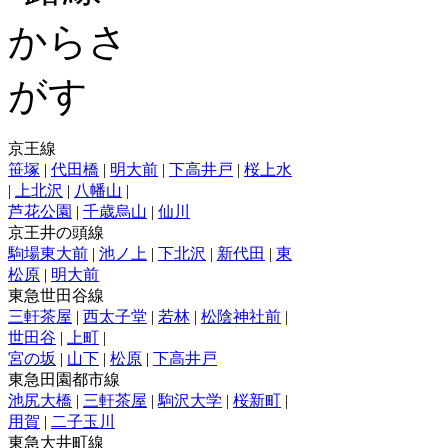
京王線
笹塚
|
代田橋
|
明大前
|
下高井戸
|
桜上水
|
上北沢
|
八幡山
|
芦花公園
|
千歳烏山
|
仙川
京王井の頭線
駒場東大前
|
池ノ上
|
下北沢
|
新代田
|
東
松原
|
明大前
東急世田谷線
三軒茶屋
|
西太子堂
|
若林
|
松陰神社前
|
世田谷
|
上町
|
宮の坂
|
山下
|
松原
|
下高井戸
東急田園都市線
池尻大橋
|
三軒茶屋
|
駒沢大学
|
桜新町
|
用賀
|
二子玉川
東急大井町線