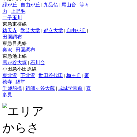
緑が丘
|
自由が丘
|
九品仏
|
尾山台
|
等々
力
|
上野毛
|
二子玉川
東急東横線
祐天寺
|
学芸大学
|
都立大学
|
自由が丘
|
田園調布
東急目黒線
奥沢
|
田園調布
東急池上線
雪が谷大塚
|
石川台
小田急小田原線
東北沢
|
下北沢
|
世田谷代田
|
梅ヶ丘
|
豪
徳寺
|
経堂
|
千歳船橋
|
祖師ヶ谷大蔵
|
成城学園前
|
喜
多見