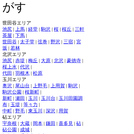
世田谷エリア
池尻
|
上馬
|
経堂
|
駒沢
|
桜
|
桜丘
|
三軒
茶屋
|
下馬
|
世田谷
|
太子堂
|
弦巻
|
野沢
|
三宿
|
宮
坂
|
若林
北沢エリア
池尻
|
赤堤
|
梅丘
|
大原
|
北沢
|
豪徳寺
|
桜上水
|
代沢
|
代田
|
羽根木
|
松原
玉川エリア
奥沢
|
尾山台
|
上野毛
|
上用賀
|
駒沢
|
駒沢公園
|
桜新町
|
新町
|
瀬田
|
玉川
|
玉川台
|
玉川田園調
布
|
玉堤
|
等々力
|
中町
|
野毛
|
東玉川
|
深沢
|
用賀
砧エリア
宇奈根
|
大蔵
|
岡本
|
鎌田
|
喜多見
|
砧
|
砧公園
|
成城
|