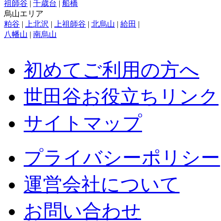
祖師谷
|
千歳台
|
船橋
烏山エリア
粕谷
|
上北沢
|
上祖師谷
|
北烏山
|
給田
|
八幡山
|
南烏山
初めてご利用の方へ
世田谷お役立ちリンク
サイトマップ
プライバシーポリシー
運営会社について
お問い合わせ