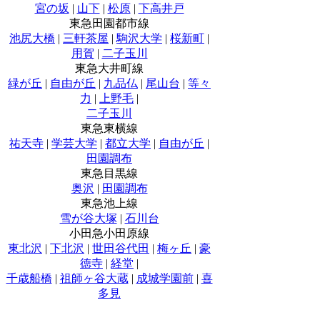
宮の坂
|
山下
|
松原
|
下高井戸
東急田園都市線
池尻大橋
|
三軒茶屋
|
駒沢大学
|
桜新町
|
用賀
|
二子玉川
東急大井町線
緑が丘
|
自由が丘
|
九品仏
|
尾山台
|
等々
力
|
上野毛
|
二子玉川
東急東横線
祐天寺
|
学芸大学
|
都立大学
|
自由が丘
|
田園調布
東急目黒線
奥沢
|
田園調布
東急池上線
雪が谷大塚
|
石川台
小田急小田原線
東北沢
|
下北沢
|
世田谷代田
|
梅ヶ丘
|
豪
徳寺
|
経堂
|
千歳船橋
|
祖師ヶ谷大蔵
|
成城学園前
|
喜
多見