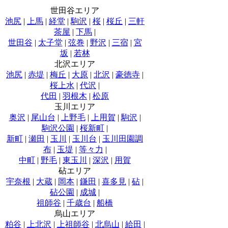
世田谷エリア
池尻
|
上馬
|
経堂
|
駒沢
|
桜
|
桜丘
|
三軒
茶屋
|
下馬
|
世田谷
|
太子堂
|
弦巻
|
野沢
|
三宿
|
宮
坂
|
若林
北沢エリア
池尻
|
赤堤
|
梅丘
|
大原
|
北沢
|
豪徳寺
|
桜上水
|
代沢
|
代田
|
羽根木
|
松原
玉川エリア
奥沢
|
尾山台
|
上野毛
|
上用賀
|
駒沢
|
駒沢公園
|
桜新町
|
新町
|
瀬田
|
玉川
|
玉川台
|
玉川田園調
布
|
玉堤
|
等々力
|
中町
|
野毛
|
東玉川
|
深沢
|
用賀
砧エリア
宇奈根
|
大蔵
|
岡本
|
鎌田
|
喜多見
|
砧
|
砧公園
|
成城
|
祖師谷
|
千歳台
|
船橋
烏山エリア
粕谷
|
上北沢
|
上祖師谷
|
北烏山
|
給田
|