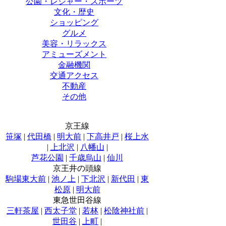
公園・レジャー・スポーツ
文化・歴史
ショッピング
グルメ
美容・リラックス
アミューズメント
金融機関
交通アクセス
不動産
その他
京王線
笹塚
|
代田橋
|
明大前
|
下高井戸
|
桜上水
|
上北沢
|
八幡山
|
芦花公園
|
千歳烏山
|
仙川
京王井の頭線
駒場東大前
|
池ノ上
|
下北沢
|
新代田
|
東
松原
|
明大前
東急世田谷線
三軒茶屋
|
西太子堂
|
若林
|
松陰神社前
|
世田谷
|
上町
|