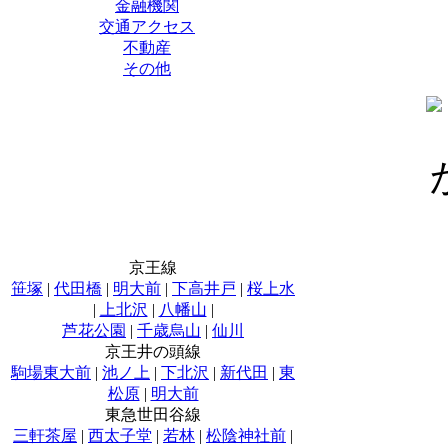
金融機関
交通アクセス
不動産
その他
京王線
笹塚
|
代田橋
|
明大前
|
下高井戸
|
桜上水
|
上北沢
|
八幡山
|
芦花公園
|
千歳烏山
|
仙川
京王井の頭線
駒場東大前
|
池ノ上
|
下北沢
|
新代田
|
東
松原
|
明大前
東急世田谷線
三軒茶屋
|
西太子堂
|
若林
|
松陰神社前
|