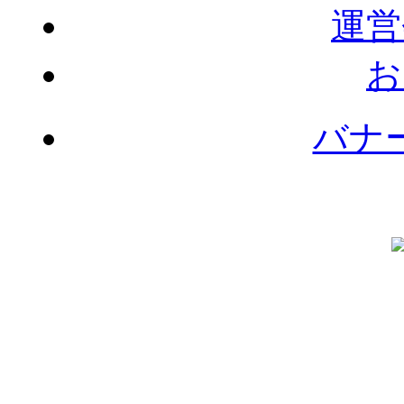
運営
お
バナ