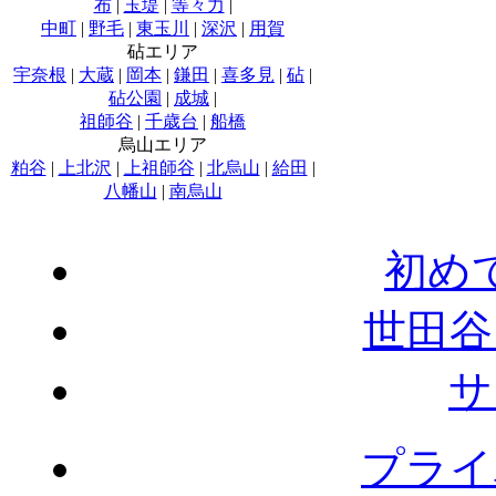
布
|
玉堤
|
等々力
|
中町
|
野毛
|
東玉川
|
深沢
|
用賀
砧エリア
宇奈根
|
大蔵
|
岡本
|
鎌田
|
喜多見
|
砧
|
砧公園
|
成城
|
祖師谷
|
千歳台
|
船橋
烏山エリア
粕谷
|
上北沢
|
上祖師谷
|
北烏山
|
給田
|
八幡山
|
南烏山
初め
世田谷
サ
プライ