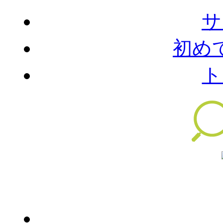
サ
初め
ト