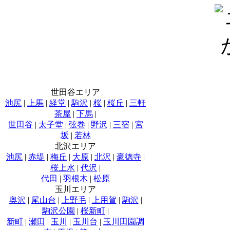
世田谷エリア
池尻
|
上馬
|
経堂
|
駒沢
|
桜
|
桜丘
|
三軒
茶屋
|
下馬
|
世田谷
|
太子堂
|
弦巻
|
野沢
|
三宿
|
宮
坂
|
若林
北沢エリア
池尻
|
赤堤
|
梅丘
|
大原
|
北沢
|
豪徳寺
|
桜上水
|
代沢
|
代田
|
羽根木
|
松原
玉川エリア
奥沢
|
尾山台
|
上野毛
|
上用賀
|
駒沢
|
駒沢公園
|
桜新町
|
新町
|
瀬田
|
玉川
|
玉川台
|
玉川田園調