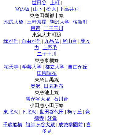
世田谷
|
上町
|
宮の坂
|
山下
|
松原
|
下高井戸
東急田園都市線
池尻大橋
|
三軒茶屋
|
駒沢大学
|
桜新町
|
用賀
|
二子玉川
東急大井町線
緑が丘
|
自由が丘
|
九品仏
|
尾山台
|
等々
力
|
上野毛
|
二子玉川
東急東横線
祐天寺
|
学芸大学
|
都立大学
|
自由が丘
|
田園調布
東急目黒線
奥沢
|
田園調布
東急池上線
雪が谷大塚
|
石川台
小田急小田原線
東北沢
|
下北沢
|
世田谷代田
|
梅ヶ丘
|
豪
徳寺
|
経堂
|
千歳船橋
|
祖師ヶ谷大蔵
|
成城学園前
|
喜
多見