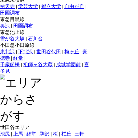
祐天寺
|
学芸大学
|
都立大学
|
自由が丘
|
田園調布
東急目黒線
奥沢
|
田園調布
東急池上線
雪が谷大塚
|
石川台
小田急小田原線
東北沢
|
下北沢
|
世田谷代田
|
梅ヶ丘
|
豪
徳寺
|
経堂
|
千歳船橋
|
祖師ヶ谷大蔵
|
成城学園前
|
喜
多見
世田谷エリア
池尻
|
上馬
|
経堂
|
駒沢
|
桜
|
桜丘
|
三軒