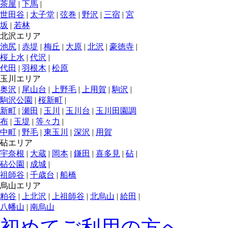
茶屋
|
下馬
|
世田谷
|
太子堂
|
弦巻
|
野沢
|
三宿
|
宮
坂
|
若林
北沢エリア
池尻
|
赤堤
|
梅丘
|
大原
|
北沢
|
豪徳寺
|
桜上水
|
代沢
|
代田
|
羽根木
|
松原
玉川エリア
奥沢
|
尾山台
|
上野毛
|
上用賀
|
駒沢
|
駒沢公園
|
桜新町
|
新町
|
瀬田
|
玉川
|
玉川台
|
玉川田園調
布
|
玉堤
|
等々力
|
中町
|
野毛
|
東玉川
|
深沢
|
用賀
砧エリア
宇奈根
|
大蔵
|
岡本
|
鎌田
|
喜多見
|
砧
|
砧公園
|
成城
|
祖師谷
|
千歳台
|
船橋
烏山エリア
粕谷
|
上北沢
|
上祖師谷
|
北烏山
|
給田
|
八幡山
|
南烏山
初めてご利用の方へ