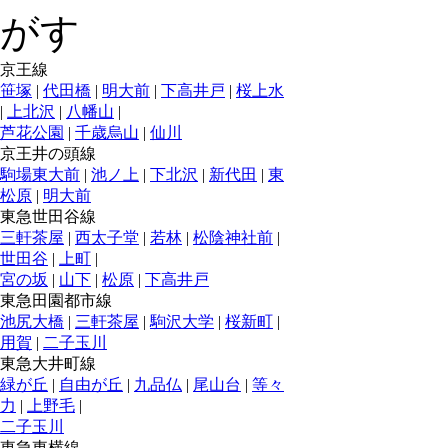
京王線
笹塚
|
代田橋
|
明大前
|
下高井戸
|
桜上水
|
上北沢
|
八幡山
|
芦花公園
|
千歳烏山
|
仙川
京王井の頭線
駒場東大前
|
池ノ上
|
下北沢
|
新代田
|
東
松原
|
明大前
東急世田谷線
三軒茶屋
|
西太子堂
|
若林
|
松陰神社前
|
世田谷
|
上町
|
宮の坂
|
山下
|
松原
|
下高井戸
東急田園都市線
池尻大橋
|
三軒茶屋
|
駒沢大学
|
桜新町
|
用賀
|
二子玉川
東急大井町線
緑が丘
|
自由が丘
|
九品仏
|
尾山台
|
等々
力
|
上野毛
|
二子玉川
東急東横線