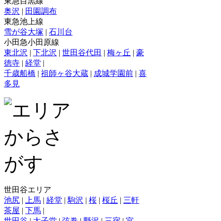
東急目黒線
奥沢
|
田園調布
東急池上線
雪が谷大塚
|
石川台
小田急小田原線
東北沢
|
下北沢
|
世田谷代田
|
梅ヶ丘
|
豪
徳寺
|
経堂
|
千歳船橋
|
祖師ヶ谷大蔵
|
成城学園前
|
喜
多見
世田谷エリア
池尻
|
上馬
|
経堂
|
駒沢
|
桜
|
桜丘
|
三軒
茶屋
|
下馬
|
世田谷
|
太子堂
|
弦巻
|
野沢
|
三宿
|
宮