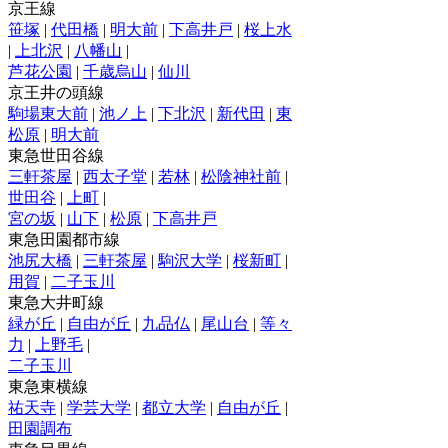
京王線
笹塚
|
代田橋
|
明大前
|
下高井戸
|
桜上水
|
上北沢
|
八幡山
|
芦花公園
|
千歳烏山
|
仙川
京王井の頭線
駒場東大前
|
池ノ上
|
下北沢
|
新代田
|
東
松原
|
明大前
東急世田谷線
三軒茶屋
|
西太子堂
|
若林
|
松陰神社前
|
世田谷
|
上町
|
宮の坂
|
山下
|
松原
|
下高井戸
東急田園都市線
池尻大橋
|
三軒茶屋
|
駒沢大学
|
桜新町
|
用賀
|
二子玉川
東急大井町線
緑が丘
|
自由が丘
|
九品仏
|
尾山台
|
等々
力
|
上野毛
|
二子玉川
東急東横線
祐天寺
|
学芸大学
|
都立大学
|
自由が丘
|
田園調布