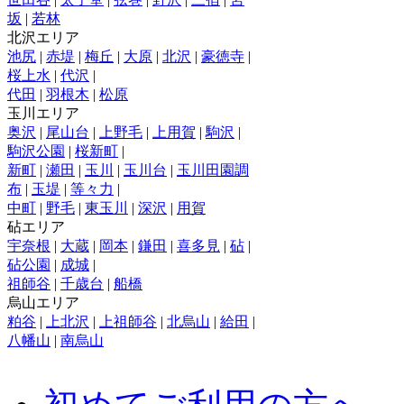
坂
|
若林
北沢エリア
池尻
|
赤堤
|
梅丘
|
大原
|
北沢
|
豪徳寺
|
桜上水
|
代沢
|
代田
|
羽根木
|
松原
玉川エリア
奥沢
|
尾山台
|
上野毛
|
上用賀
|
駒沢
|
駒沢公園
|
桜新町
|
新町
|
瀬田
|
玉川
|
玉川台
|
玉川田園調
布
|
玉堤
|
等々力
|
中町
|
野毛
|
東玉川
|
深沢
|
用賀
砧エリア
宇奈根
|
大蔵
|
岡本
|
鎌田
|
喜多見
|
砧
|
砧公園
|
成城
|
祖師谷
|
千歳台
|
船橋
烏山エリア
粕谷
|
上北沢
|
上祖師谷
|
北烏山
|
給田
|
八幡山
|
南烏山