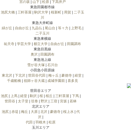
宮の坂
|
山下
|
松原
|
下高井戸
東急田園都市線
池尻大橋
|
三軒茶屋
|
駒沢大学
|
桜新町
|
用賀
|
二子玉
川
東急大井町線
緑が丘
|
自由が丘
|
九品仏
|
尾山台
|
等々力
|
上野毛
|
二子玉川
東急東横線
祐天寺
|
学芸大学
|
都立大学
|
自由が丘
|
田園調布
東急目黒線
奥沢
|
田園調布
東急池上線
雪が谷大塚
|
石川台
小田急小田原線
東北沢
|
下北沢
|
世田谷代田
|
梅ヶ丘
|
豪徳寺
|
経堂
|
千歳船橋
|
祖師ヶ谷大蔵
|
成城学園前
|
喜多見
世田谷エリア
池尻
|
上馬
|
経堂
|
駒沢
|
桜
|
桜丘
|
三軒茶屋
|
下馬
|
世田谷
|
太子堂
|
弦巻
|
野沢
|
三宿
|
宮坂
|
若林
北沢エリア
池尻
|
赤堤
|
梅丘
|
大原
|
北沢
|
豪徳寺
|
桜上水
|
代
沢
|
代田
|
羽根木
|
松原
玉川エリア