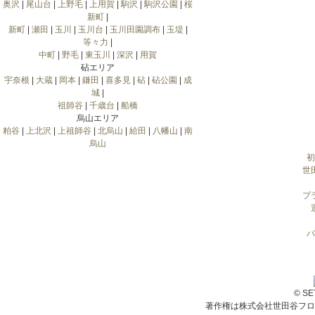
奥沢
|
尾山台
|
上野毛
|
上用賀
|
駒沢
|
駒沢公園
|
桜
新町
|
新町
|
瀬田
|
玉川
|
玉川台
|
玉川田園調布
|
玉堤
|
等々力
|
中町
|
野毛
|
東玉川
|
深沢
|
用賀
砧エリア
宇奈根
|
大蔵
|
岡本
|
鎌田
|
喜多見
|
砧
|
砧公園
|
成
城
|
祖師谷
|
千歳台
|
船橋
烏山エリア
粕谷
|
上北沢
|
上祖師谷
|
北烏山
|
給田
|
八幡山
|
南
烏山
初
世
プ
バ
© S
著作権は株式会社世田谷フロ