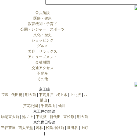
公共施設
医療・健康
教育機関・子育て
公園・レジャー・スポーツ
文化・歴史
ショッピング
グルメ
美容・リラックス
アミューズメント
金融機関
交通アクセス
不動産
その他
京王線
笹塚
|
代田橋
|
明大前
|
下高井戸
|
桜上水
|
上北沢
|
八
幡山
|
芦花公園
|
千歳烏山
|
仙川
京王井の頭線
駒場東大前
|
池ノ上
|
下北沢
|
新代田
|
東松原
|
明大前
東急世田谷線
三軒茶屋
|
西太子堂
|
若林
|
松陰神社前
|
世田谷
|
上町
|