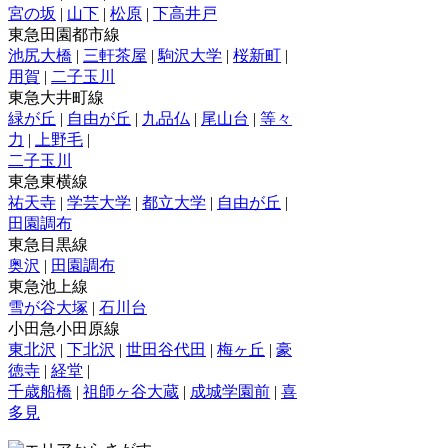
宮の坂
|
山下
|
松原
|
下高井戸
東急田園都市線
池尻大橋
|
三軒茶屋
|
駒沢大学
|
桜新町
|
用賀
|
二子玉川
東急大井町線
緑が丘
|
自由が丘
|
九品仏
|
尾山台
|
等々
力
|
上野毛
|
二子玉川
東急東横線
祐天寺
|
学芸大学
|
都立大学
|
自由が丘
|
田園調布
東急目黒線
奥沢
|
田園調布
東急池上線
雪が谷大塚
|
石川台
小田急小田原線
東北沢
|
下北沢
|
世田谷代田
|
梅ヶ丘
|
豪
徳寺
|
経堂
|
千歳船橋
|
祖師ヶ谷大蔵
|
成城学園前
|
喜
多見