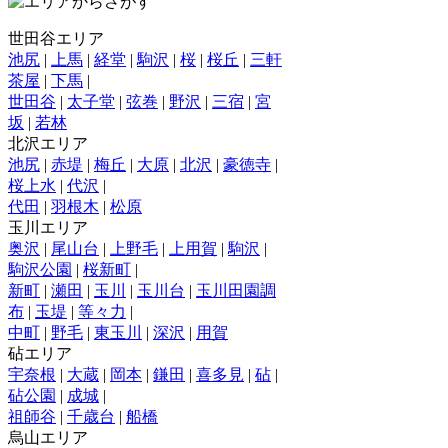
世田谷エリア
池尻
|
上馬
|
経堂
|
駒沢
|
桜
|
桜丘
|
三軒
茶屋
|
下馬
|
世田谷
|
太子堂
|
弦巻
|
野沢
|
三宿
|
宮
坂
|
若林
北沢エリア
池尻
|
赤堤
|
梅丘
|
大原
|
北沢
|
豪徳寺
|
桜上水
|
代沢
|
代田
|
羽根木
|
松原
玉川エリア
奥沢
|
尾山台
|
上野毛
|
上用賀
|
駒沢
|
駒沢公園
|
桜新町
|
新町
|
瀬田
|
玉川
|
玉川台
|
玉川田園調
布
|
玉堤
|
等々力
|
中町
|
野毛
|
東玉川
|
深沢
|
用賀
砧エリア
宇奈根
|
大蔵
|
岡本
|
鎌田
|
喜多見
|
砧
|
砧公園
|
成城
|
祖師谷
|
千歳台
|
船橋
烏山エリア