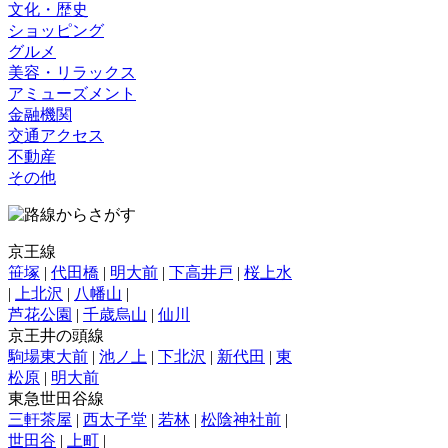
文化・歴史
ショッピング
グルメ
美容・リラックス
アミューズメント
金融機関
交通アクセス
不動産
その他
京王線
笹塚
|
代田橋
|
明大前
|
下高井戸
|
桜上水
|
上北沢
|
八幡山
|
芦花公園
|
千歳烏山
|
仙川
京王井の頭線
駒場東大前
|
池ノ上
|
下北沢
|
新代田
|
東
松原
|
明大前
東急世田谷線
三軒茶屋
|
西太子堂
|
若林
|
松陰神社前
|
世田谷
|
上町
|