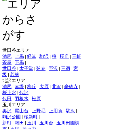
世田谷エリア
池尻
|
上馬
|
経堂
|
駒沢
|
桜
|
桜丘
|
三軒
茶屋
|
下馬
|
世田谷
|
太子堂
|
弦巻
|
野沢
|
三宿
|
宮
坂
|
若林
北沢エリア
池尻
|
赤堤
|
梅丘
|
大原
|
北沢
|
豪徳寺
|
桜上水
|
代沢
|
代田
|
羽根木
|
松原
玉川エリア
奥沢
|
尾山台
|
上野毛
|
上用賀
|
駒沢
|
駒沢公園
|
桜新町
|
新町
|
瀬田
|
玉川
|
玉川台
|
玉川田園調
布
|
玉堤
|
等々力
|