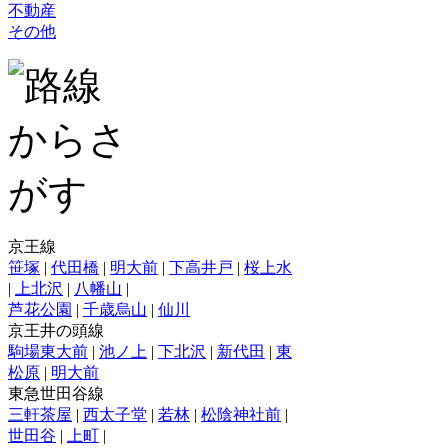
不動産
その他
京王線
笹塚
|
代田橋
|
明大前
|
下高井戸
|
桜上水
|
上北沢
|
八幡山
|
芦花公園
|
千歳烏山
|
仙川
京王井の頭線
駒場東大前
|
池ノ上
|
下北沢
|
新代田
|
東
松原
|
明大前
東急世田谷線
三軒茶屋
|
西太子堂
|
若林
|
松陰神社前
|
世田谷
|
上町
|