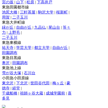
宮の坂
|
山下
|
松原
|
下高井戸
東急田園都市線
池尻大橋
|
三軒茶屋
|
駒沢大学
|
桜新町
|
用賀
|
二子玉川
東急大井町線
緑が丘
|
自由が丘
|
九品仏
|
尾山台
|
等々
力
|
上野毛
|
二子玉川
東急東横線
祐天寺
|
学芸大学
|
都立大学
|
自由が丘
|
田園調布
東急目黒線
奥沢
|
田園調布
東急池上線
雪が谷大塚
|
石川台
小田急小田原線
東北沢
|
下北沢
|
世田谷代田
|
梅ヶ丘
|
豪
徳寺
|
経堂
|
千歳船橋
|
祖師ヶ谷大蔵
|
成城学園前
|
喜
多見