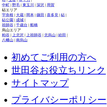
中町
|
野毛
|
東玉川
|
深沢
|
用賀
砧エリア
宇奈根
|
大蔵
|
岡本
|
鎌田
|
喜多見
|
砧
|
砧公園
|
成城
|
祖師谷
|
千歳台
|
船橋
烏山エリア
粕谷
|
上北沢
|
上祖師谷
|
北烏山
|
給田
|
八幡山
|
南烏山
初めてご利用の方へ
世田谷お役立ちリンク
サイトマップ
プライバシーポリシー