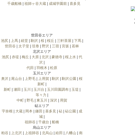
千歳船橋
|
祖師ヶ谷大蔵
|
成城学園前
|
喜多見
世田谷エリア
池尻
|
上馬
|
経堂
|
駒沢
|
桜
|
桜丘
|
三軒茶屋
|
下馬
|
世田谷
|
太子堂
|
弦巻
|
野沢
|
三宿
|
宮坂
|
若林
北沢エリア
池尻
|
赤堤
|
梅丘
|
大原
|
北沢
|
豪徳寺
|
桜上水
|
代
沢
|
代田
|
羽根木
|
松原
玉川エリア
奥沢
|
尾山台
|
上野毛
|
上用賀
|
駒沢
|
駒沢公園
|
桜
新町
|
新町
|
瀬田
|
玉川
|
玉川台
|
玉川田園調布
|
玉堤
|
等々力
|
中町
|
野毛
|
東玉川
|
深沢
|
用賀
砧エリア
宇奈根
|
大蔵
|
岡本
|
鎌田
|
喜多見
|
砧
|
砧公園
|
成
城
|
祖師谷
|
千歳台
|
船橋
烏山エリア
粕谷
|
上北沢
|
上祖師谷
|
北烏山
|
給田
|
八幡山
|
南