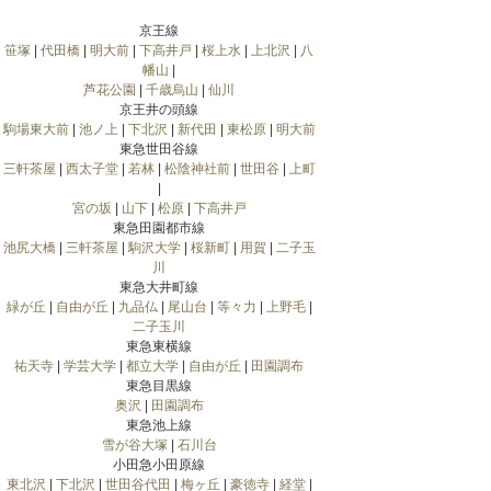
京王線
笹塚
|
代田橋
|
明大前
|
下高井戸
|
桜上水
|
上北沢
|
八
幡山
|
芦花公園
|
千歳烏山
|
仙川
京王井の頭線
駒場東大前
|
池ノ上
|
下北沢
|
新代田
|
東松原
|
明大前
東急世田谷線
三軒茶屋
|
西太子堂
|
若林
|
松陰神社前
|
世田谷
|
上町
|
宮の坂
|
山下
|
松原
|
下高井戸
東急田園都市線
池尻大橋
|
三軒茶屋
|
駒沢大学
|
桜新町
|
用賀
|
二子玉
川
東急大井町線
緑が丘
|
自由が丘
|
九品仏
|
尾山台
|
等々力
|
上野毛
|
二子玉川
東急東横線
祐天寺
|
学芸大学
|
都立大学
|
自由が丘
|
田園調布
東急目黒線
奥沢
|
田園調布
東急池上線
雪が谷大塚
|
石川台
小田急小田原線
東北沢
|
下北沢
|
世田谷代田
|
梅ヶ丘
|
豪徳寺
|
経堂
|