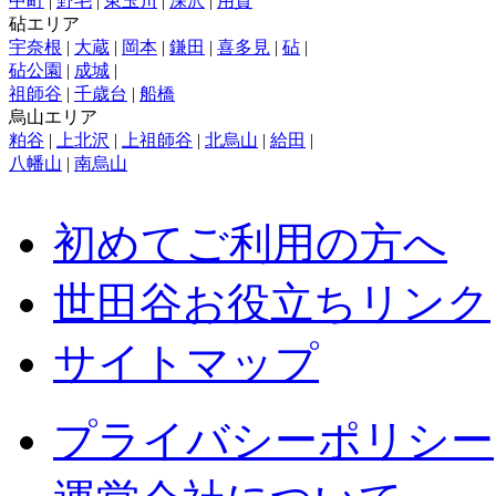
中町
|
野毛
|
東玉川
|
深沢
|
用賀
砧エリア
宇奈根
|
大蔵
|
岡本
|
鎌田
|
喜多見
|
砧
|
砧公園
|
成城
|
祖師谷
|
千歳台
|
船橋
烏山エリア
粕谷
|
上北沢
|
上祖師谷
|
北烏山
|
給田
|
八幡山
|
南烏山
初めてご利用の方へ
世田谷お役立ちリンク
サイトマップ
プライバシーポリシー