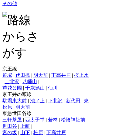
その他
京王線
笹塚
|
代田橋
|
明大前
|
下高井戸
|
桜上水
|
上北沢
|
八幡山
|
芦花公園
|
千歳烏山
|
仙川
京王井の頭線
駒場東大前
|
池ノ上
|
下北沢
|
新代田
|
東
松原
|
明大前
東急世田谷線
三軒茶屋
|
西太子堂
|
若林
|
松陰神社前
|
世田谷
|
上町
|
宮の坂
|
山下
|
松原
|
下高井戸