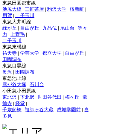
東急田園都市線
池尻大橋
|
三軒茶屋
|
駒沢大学
|
桜新町
|
用賀
|
二子玉川
東急大井町線
緑が丘
|
自由が丘
|
九品仏
|
尾山台
|
等々
力
|
上野毛
|
二子玉川
東急東横線
祐天寺
|
学芸大学
|
都立大学
|
自由が丘
|
田園調布
東急目黒線
奥沢
|
田園調布
東急池上線
雪が谷大塚
|
石川台
小田急小田原線
東北沢
|
下北沢
|
世田谷代田
|
梅ヶ丘
|
豪
徳寺
|
経堂
|
千歳船橋
|
祖師ヶ谷大蔵
|
成城学園前
|
喜
多見