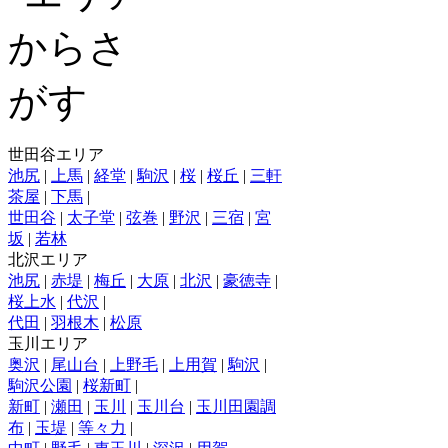
世田谷エリア
池尻
|
上馬
|
経堂
|
駒沢
|
桜
|
桜丘
|
三軒
茶屋
|
下馬
|
世田谷
|
太子堂
|
弦巻
|
野沢
|
三宿
|
宮
坂
|
若林
北沢エリア
池尻
|
赤堤
|
梅丘
|
大原
|
北沢
|
豪徳寺
|
桜上水
|
代沢
|
代田
|
羽根木
|
松原
玉川エリア
奥沢
|
尾山台
|
上野毛
|
上用賀
|
駒沢
|
駒沢公園
|
桜新町
|
新町
|
瀬田
|
玉川
|
玉川台
|
玉川田園調
布
|
玉堤
|
等々力
|