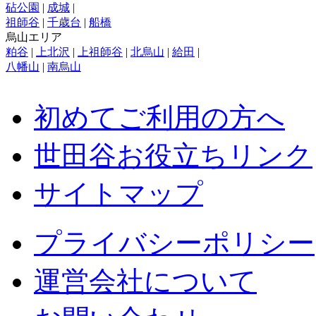
砧公園
|
成城
|
祖師谷
|
千歳台
|
船橋
烏山エリア
粕谷
|
上北沢
|
上祖師谷
|
北烏山
|
給田
|
八幡山
|
南烏山
初めてご利用の方へ
世田谷お役立ちリンク
サイトマップ
プライバシーポリシー
運営会社について