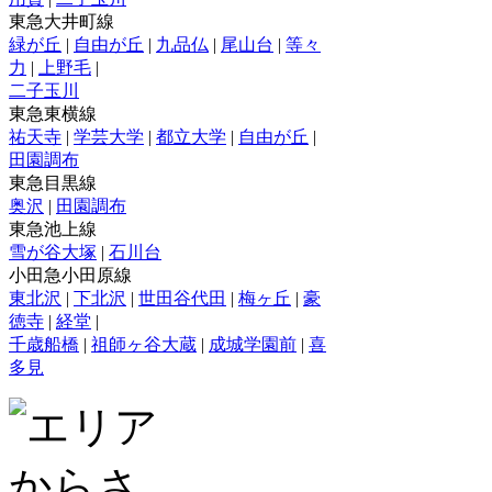
東急大井町線
緑が丘
|
自由が丘
|
九品仏
|
尾山台
|
等々
力
|
上野毛
|
二子玉川
東急東横線
祐天寺
|
学芸大学
|
都立大学
|
自由が丘
|
田園調布
東急目黒線
奥沢
|
田園調布
東急池上線
雪が谷大塚
|
石川台
小田急小田原線
東北沢
|
下北沢
|
世田谷代田
|
梅ヶ丘
|
豪
徳寺
|
経堂
|
千歳船橋
|
祖師ヶ谷大蔵
|
成城学園前
|
喜
多見