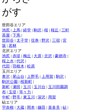
世田谷エリア
池尻
|
上馬
|
経堂
|
駒沢
|
桜
|
桜丘
|
三軒
茶屋
|
下馬
|
世田谷
|
太子堂
|
弦巻
|
野沢
|
三宿
|
宮
坂
|
若林
北沢エリア
池尻
|
赤堤
|
梅丘
|
大原
|
北沢
|
豪徳寺
|
桜上水
|
代沢
|
代田
|
羽根木
|
松原
玉川エリア
奥沢
|
尾山台
|
上野毛
|
上用賀
|
駒沢
|
駒沢公園
|
桜新町
|
新町
|
瀬田
|
玉川
|
玉川台
|
玉川田園調
布
|
玉堤
|
等々力
|
中町
|
野毛
|
東玉川
|
深沢
|
用賀
砧エリア
宇奈根
|
大蔵
|
岡本
|
鎌田
|
喜多見
|
砧
|