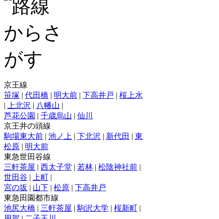
京王線
笹塚
|
代田橋
|
明大前
|
下高井戸
|
桜上水
|
上北沢
|
八幡山
|
芦花公園
|
千歳烏山
|
仙川
京王井の頭線
駒場東大前
|
池ノ上
|
下北沢
|
新代田
|
東
松原
|
明大前
東急世田谷線
三軒茶屋
|
西太子堂
|
若林
|
松陰神社前
|
世田谷
|
上町
|
宮の坂
|
山下
|
松原
|
下高井戸
東急田園都市線
池尻大橋
|
三軒茶屋
|
駒沢大学
|
桜新町
|
用賀
|
二子玉川