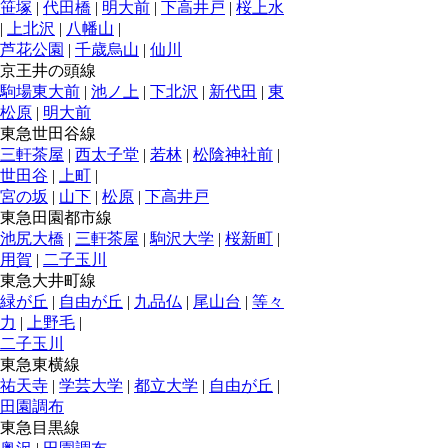
笹塚
|
代田橋
|
明大前
|
下高井戸
|
桜上水
|
上北沢
|
八幡山
|
芦花公園
|
千歳烏山
|
仙川
京王井の頭線
駒場東大前
|
池ノ上
|
下北沢
|
新代田
|
東
松原
|
明大前
東急世田谷線
三軒茶屋
|
西太子堂
|
若林
|
松陰神社前
|
世田谷
|
上町
|
宮の坂
|
山下
|
松原
|
下高井戸
東急田園都市線
池尻大橋
|
三軒茶屋
|
駒沢大学
|
桜新町
|
用賀
|
二子玉川
東急大井町線
緑が丘
|
自由が丘
|
九品仏
|
尾山台
|
等々
力
|
上野毛
|
二子玉川
東急東横線
祐天寺
|
学芸大学
|
都立大学
|
自由が丘
|
田園調布
東急目黒線