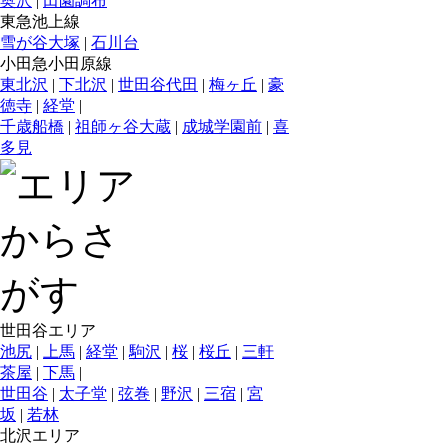
奥沢
|
田園調布
東急池上線
雪が谷大塚
|
石川台
小田急小田原線
東北沢
|
下北沢
|
世田谷代田
|
梅ヶ丘
|
豪
徳寺
|
経堂
|
千歳船橋
|
祖師ヶ谷大蔵
|
成城学園前
|
喜
多見
世田谷エリア
池尻
|
上馬
|
経堂
|
駒沢
|
桜
|
桜丘
|
三軒
茶屋
|
下馬
|
世田谷
|
太子堂
|
弦巻
|
野沢
|
三宿
|
宮
坂
|
若林
北沢エリア