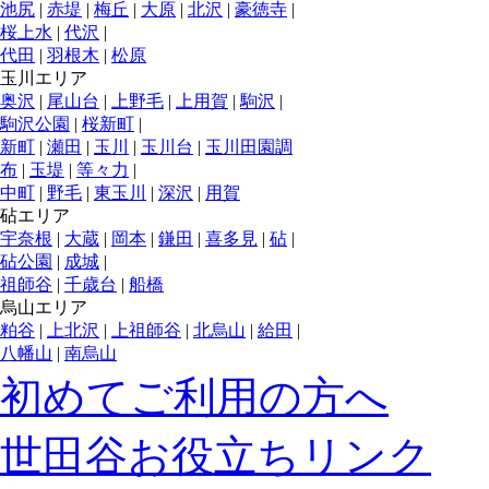
池尻
|
赤堤
|
梅丘
|
大原
|
北沢
|
豪徳寺
|
桜上水
|
代沢
|
代田
|
羽根木
|
松原
玉川エリア
奥沢
|
尾山台
|
上野毛
|
上用賀
|
駒沢
|
駒沢公園
|
桜新町
|
新町
|
瀬田
|
玉川
|
玉川台
|
玉川田園調
布
|
玉堤
|
等々力
|
中町
|
野毛
|
東玉川
|
深沢
|
用賀
砧エリア
宇奈根
|
大蔵
|
岡本
|
鎌田
|
喜多見
|
砧
|
砧公園
|
成城
|
祖師谷
|
千歳台
|
船橋
烏山エリア
粕谷
|
上北沢
|
上祖師谷
|
北烏山
|
給田
|
八幡山
|
南烏山
初めてご利用の方へ
世田谷お役立ちリンク