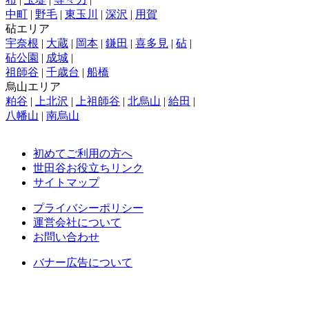
中町
|
野毛
|
東玉川
|
深沢
|
用賀
砧エリア
宇奈根
|
大蔵
|
岡本
|
鎌田
|
喜多見
|
砧
|
砧公園
|
成城
|
祖師谷
|
千歳台
|
船橋
烏山エリア
粕谷
|
上北沢
|
上祖師谷
|
北烏山
|
給田
|
八幡山
|
南烏山
初めてご利用の方へ
世田谷お役立ちリンク
サイトマップ
プライバシーポリシー
運営会社について
お問い合わせ
バナー広告について