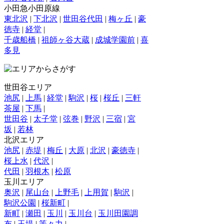
小田急小田原線
東北沢
|
下北沢
|
世田谷代田
|
梅ヶ丘
|
豪
徳寺
|
経堂
|
千歳船橋
|
祖師ヶ谷大蔵
|
成城学園前
|
喜
多見
世田谷エリア
池尻
|
上馬
|
経堂
|
駒沢
|
桜
|
桜丘
|
三軒
茶屋
|
下馬
|
世田谷
|
太子堂
|
弦巻
|
野沢
|
三宿
|
宮
坂
|
若林
北沢エリア
池尻
|
赤堤
|
梅丘
|
大原
|
北沢
|
豪徳寺
|
桜上水
|
代沢
|
代田
|
羽根木
|
松原
玉川エリア
奥沢
|
尾山台
|
上野毛
|
上用賀
|
駒沢
|
駒沢公園
|
桜新町
|
新町
|
瀬田
|
玉川
|
玉川台
|
玉川田園調
布
|
玉堤
|
等々力
|