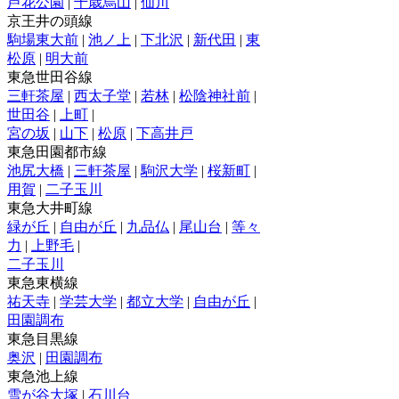
芦花公園
|
千歳烏山
|
仙川
京王井の頭線
駒場東大前
|
池ノ上
|
下北沢
|
新代田
|
東
松原
|
明大前
東急世田谷線
三軒茶屋
|
西太子堂
|
若林
|
松陰神社前
|
世田谷
|
上町
|
宮の坂
|
山下
|
松原
|
下高井戸
東急田園都市線
池尻大橋
|
三軒茶屋
|
駒沢大学
|
桜新町
|
用賀
|
二子玉川
東急大井町線
緑が丘
|
自由が丘
|
九品仏
|
尾山台
|
等々
力
|
上野毛
|
二子玉川
東急東横線
祐天寺
|
学芸大学
|
都立大学
|
自由が丘
|
田園調布
東急目黒線
奥沢
|
田園調布
東急池上線
雪が谷大塚
|
石川台