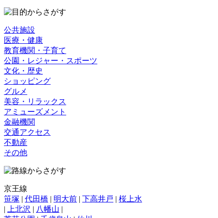
公共施設
医療・健康
教育機関・子育て
公園・レジャー・スポーツ
文化・歴史
ショッピング
グルメ
美容・リラックス
アミューズメント
金融機関
交通アクセス
不動産
その他
京王線
笹塚
|
代田橋
|
明大前
|
下高井戸
|
桜上水
|
上北沢
|
八幡山
|