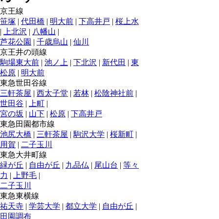
京王線
笹塚
|
代田橋
|
明大前
|
下高井戸
|
桜上水
|
上北沢
|
八幡山
|
芦花公園
|
千歳烏山
|
仙川
京王井の頭線
駒場東大前
|
池ノ上
|
下北沢
|
新代田
|
東
松原
|
明大前
東急世田谷線
三軒茶屋
|
西太子堂
|
若林
|
松陰神社前
|
世田谷
|
上町
|
宮の坂
|
山下
|
松原
|
下高井戸
東急田園都市線
池尻大橋
|
三軒茶屋
|
駒沢大学
|
桜新町
|
用賀
|
二子玉川
東急大井町線
緑が丘
|
自由が丘
|
九品仏
|
尾山台
|
等々
力
|
上野毛
|
二子玉川
東急東横線
祐天寺
|
学芸大学
|
都立大学
|
自由が丘
|
田園調布