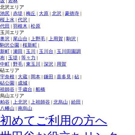
坂
|
若林
北沢エリア
池尻
|
赤堤
|
梅丘
|
大原
|
北沢
|
豪徳寺
|
桜上水
|
代沢
|
代田
|
羽根木
|
松原
玉川エリア
奥沢
|
尾山台
|
上野毛
|
上用賀
|
駒沢
|
駒沢公園
|
桜新町
|
新町
|
瀬田
|
玉川
|
玉川台
|
玉川田園調
布
|
玉堤
|
等々力
|
中町
|
野毛
|
東玉川
|
深沢
|
用賀
砧エリア
宇奈根
|
大蔵
|
岡本
|
鎌田
|
喜多見
|
砧
|
砧公園
|
成城
|
祖師谷
|
千歳台
|
船橋
烏山エリア
粕谷
|
上北沢
|
上祖師谷
|
北烏山
|
給田
|
八幡山
|
南烏山
初めてご利用の方へ