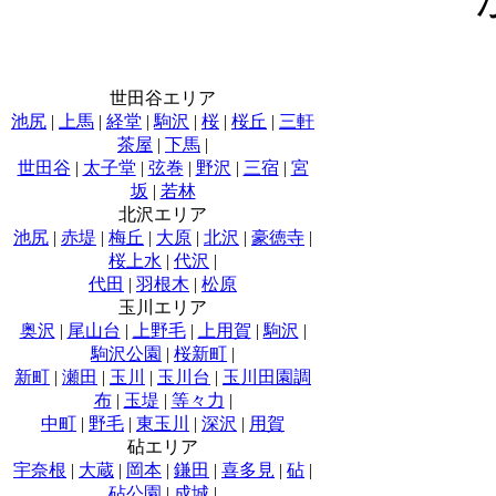
世田谷エリア
池尻
|
上馬
|
経堂
|
駒沢
|
桜
|
桜丘
|
三軒
茶屋
|
下馬
|
世田谷
|
太子堂
|
弦巻
|
野沢
|
三宿
|
宮
坂
|
若林
北沢エリア
池尻
|
赤堤
|
梅丘
|
大原
|
北沢
|
豪徳寺
|
桜上水
|
代沢
|
代田
|
羽根木
|
松原
玉川エリア
奥沢
|
尾山台
|
上野毛
|
上用賀
|
駒沢
|
駒沢公園
|
桜新町
|
新町
|
瀬田
|
玉川
|
玉川台
|
玉川田園調
布
|
玉堤
|
等々力
|
中町
|
野毛
|
東玉川
|
深沢
|
用賀
砧エリア
宇奈根
|
大蔵
|
岡本
|
鎌田
|
喜多見
|
砧
|
砧公園
|
成城
|