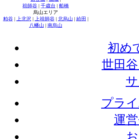
祖師谷
|
千歳台
|
船橋
烏山エリア
粕谷
|
上北沢
|
上祖師谷
|
北烏山
|
給田
|
八幡山
|
南烏山
初め
世田谷
サ
プライ
運営
お