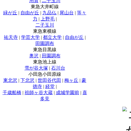
用賀
|
二子玉川
東急大井町線
緑が丘
|
自由が丘
|
九品仏
|
尾山台
|
等々
力
|
上野毛
|
二子玉川
東急東横線
祐天寺
|
学芸大学
|
都立大学
|
自由が丘
|
田園調布
東急目黒線
奥沢
|
田園調布
東急池上線
雪が谷大塚
|
石川台
小田急小田原線
東北沢
|
下北沢
|
世田谷代田
|
梅ヶ丘
|
豪
徳寺
|
経堂
|
千歳船橋
|
祖師ヶ谷大蔵
|
成城学園前
|
喜
多見