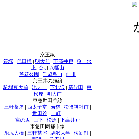
京王線
笹塚
|
代田橋
|
明大前
|
下高井戸
|
桜上水
|
上北沢
|
八幡山
|
芦花公園
|
千歳烏山
|
仙川
京王井の頭線
駒場東大前
|
池ノ上
|
下北沢
|
新代田
|
東
松原
|
明大前
東急世田谷線
三軒茶屋
|
西太子堂
|
若林
|
松陰神社前
|
世田谷
|
上町
|
宮の坂
|
山下
|
松原
|
下高井戸
東急田園都市線
池尻大橋
|
三軒茶屋
|
駒沢大学
|
桜新町
|