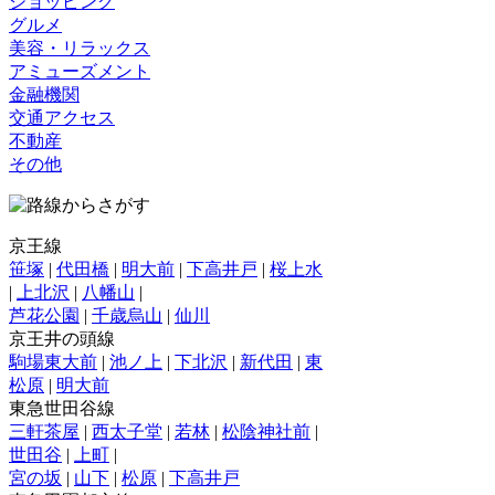
ショッピング
グルメ
美容・リラックス
アミューズメント
金融機関
交通アクセス
不動産
その他
京王線
笹塚
|
代田橋
|
明大前
|
下高井戸
|
桜上水
|
上北沢
|
八幡山
|
芦花公園
|
千歳烏山
|
仙川
京王井の頭線
駒場東大前
|
池ノ上
|
下北沢
|
新代田
|
東
松原
|
明大前
東急世田谷線
三軒茶屋
|
西太子堂
|
若林
|
松陰神社前
|
世田谷
|
上町
|
宮の坂
|
山下
|
松原
|
下高井戸