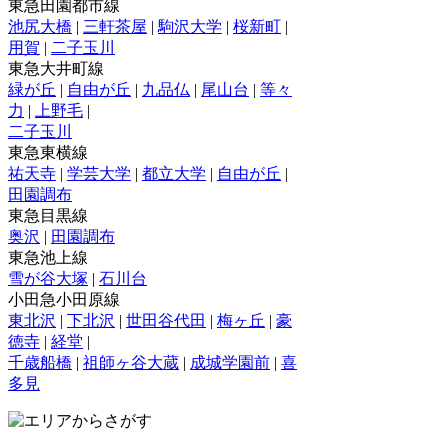
東急田園都市線
池尻大橋
|
三軒茶屋
|
駒沢大学
|
桜新町
|
用賀
|
二子玉川
東急大井町線
緑が丘
|
自由が丘
|
九品仏
|
尾山台
|
等々
力
|
上野毛
|
二子玉川
東急東横線
祐天寺
|
学芸大学
|
都立大学
|
自由が丘
|
田園調布
東急目黒線
奥沢
|
田園調布
東急池上線
雪が谷大塚
|
石川台
小田急小田原線
東北沢
|
下北沢
|
世田谷代田
|
梅ヶ丘
|
豪
徳寺
|
経堂
|
千歳船橋
|
祖師ヶ谷大蔵
|
成城学園前
|
喜
多見