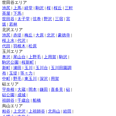
世田谷エリア
池尻
|
上馬
|
経堂
|
駒沢
|
桜
|
桜丘
|
三軒
茶屋
|
下馬
|
世田谷
|
太子堂
|
弦巻
|
野沢
|
三宿
|
宮
坂
|
若林
北沢エリア
池尻
|
赤堤
|
梅丘
|
大原
|
北沢
|
豪徳寺
|
桜上水
|
代沢
|
代田
|
羽根木
|
松原
玉川エリア
奥沢
|
尾山台
|
上野毛
|
上用賀
|
駒沢
|
駒沢公園
|
桜新町
|
新町
|
瀬田
|
玉川
|
玉川台
|
玉川田園調
布
|
玉堤
|
等々力
|
中町
|
野毛
|
東玉川
|
深沢
|
用賀
砧エリア
宇奈根
|
大蔵
|
岡本
|
鎌田
|
喜多見
|
砧
|
砧公園
|
成城
|
祖師谷
|
千歳台
|
船橋
烏山エリア
粕谷
|
上北沢
|
上祖師谷
|
北烏山
|
給田
|