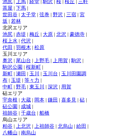
池尻
|
上馬
|
経堂
|
駒沢
|
桜
|
桜丘
|
三軒
茶屋
|
下馬
|
世田谷
|
太子堂
|
弦巻
|
野沢
|
三宿
|
宮
坂
|
若林
北沢エリア
池尻
|
赤堤
|
梅丘
|
大原
|
北沢
|
豪徳寺
|
桜上水
|
代沢
|
代田
|
羽根木
|
松原
玉川エリア
奥沢
|
尾山台
|
上野毛
|
上用賀
|
駒沢
|
駒沢公園
|
桜新町
|
新町
|
瀬田
|
玉川
|
玉川台
|
玉川田園調
布
|
玉堤
|
等々力
|
中町
|
野毛
|
東玉川
|
深沢
|
用賀
砧エリア
宇奈根
|
大蔵
|
岡本
|
鎌田
|
喜多見
|
砧
|
砧公園
|
成城
|
祖師谷
|
千歳台
|
船橋
烏山エリア
粕谷
|
上北沢
|
上祖師谷
|
北烏山
|
給田
|
八幡山
|
南烏山