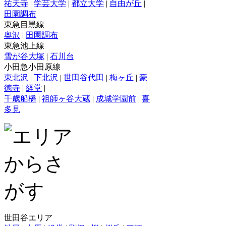
祐天寺
|
学芸大学
|
都立大学
|
自由が丘
|
田園調布
東急目黒線
奥沢
|
田園調布
東急池上線
雪が谷大塚
|
石川台
小田急小田原線
東北沢
|
下北沢
|
世田谷代田
|
梅ヶ丘
|
豪
徳寺
|
経堂
|
千歳船橋
|
祖師ヶ谷大蔵
|
成城学園前
|
喜
多見
世田谷エリア