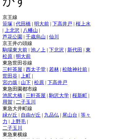
京王線
笹塚
|
代田橋
|
明大前
|
下高井戸
|
桜上水
|
上北沢
|
八幡山
|
芦花公園
|
千歳烏山
|
仙川
京王井の頭線
駒場東大前
|
池ノ上
|
下北沢
|
新代田
|
東
松原
|
明大前
東急世田谷線
三軒茶屋
|
西太子堂
|
若林
|
松陰神社前
|
世田谷
|
上町
|
宮の坂
|
山下
|
松原
|
下高井戸
東急田園都市線
池尻大橋
|
三軒茶屋
|
駒沢大学
|
桜新町
|
用賀
|
二子玉川
東急大井町線
緑が丘
|
自由が丘
|
九品仏
|
尾山台
|
等々
力
|
上野毛
|
二子玉川
東急東横線