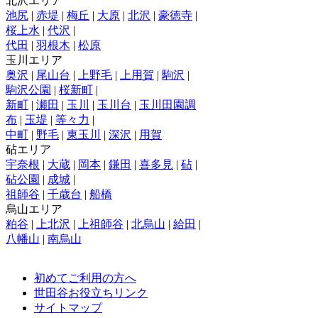
北沢エリア
池尻
|
赤堤
|
梅丘
|
大原
|
北沢
|
豪徳寺
|
桜上水
|
代沢
|
代田
|
羽根木
|
松原
玉川エリア
奥沢
|
尾山台
|
上野毛
|
上用賀
|
駒沢
|
駒沢公園
|
桜新町
|
新町
|
瀬田
|
玉川
|
玉川台
|
玉川田園調
布
|
玉堤
|
等々力
|
中町
|
野毛
|
東玉川
|
深沢
|
用賀
砧エリア
宇奈根
|
大蔵
|
岡本
|
鎌田
|
喜多見
|
砧
|
砧公園
|
成城
|
祖師谷
|
千歳台
|
船橋
烏山エリア
粕谷
|
上北沢
|
上祖師谷
|
北烏山
|
給田
|
八幡山
|
南烏山
初めてご利用の方へ
世田谷お役立ちリンク
サイトマップ