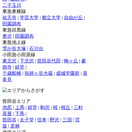
二子玉川
東急東横線
祐天寺
|
学芸大学
|
都立大学
|
自由が丘
|
田園調布
東急目黒線
奥沢
|
田園調布
東急池上線
雪が谷大塚
|
石川台
小田急小田原線
東北沢
|
下北沢
|
世田谷代田
|
梅ヶ丘
|
豪
徳寺
|
経堂
|
千歳船橋
|
祖師ヶ谷大蔵
|
成城学園前
|
喜
多見
世田谷エリア
池尻
|
上馬
|
経堂
|
駒沢
|
桜
|
桜丘
|
三軒
茶屋
|
下馬
|
世田谷
|
太子堂
|
弦巻
|
野沢
|
三宿
|
宮
坂
|
若林