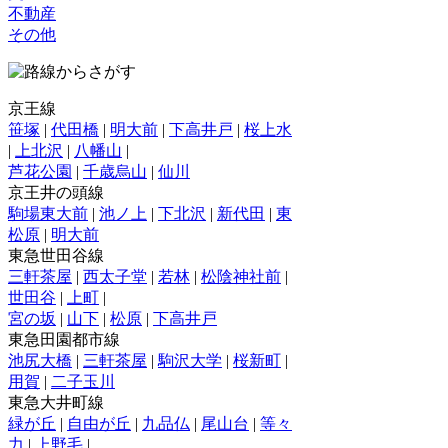
不動産
その他
京王線
笹塚
|
代田橋
|
明大前
|
下高井戸
|
桜上水
|
上北沢
|
八幡山
|
芦花公園
|
千歳烏山
|
仙川
京王井の頭線
駒場東大前
|
池ノ上
|
下北沢
|
新代田
|
東
松原
|
明大前
東急世田谷線
三軒茶屋
|
西太子堂
|
若林
|
松陰神社前
|
世田谷
|
上町
|
宮の坂
|
山下
|
松原
|
下高井戸
東急田園都市線
池尻大橋
|
三軒茶屋
|
駒沢大学
|
桜新町
|
用賀
|
二子玉川
東急大井町線
緑が丘
|
自由が丘
|
九品仏
|
尾山台
|
等々
力
|
上野毛
|