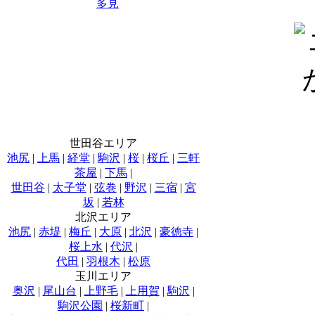
多見
世田谷エリア
池尻
|
上馬
|
経堂
|
駒沢
|
桜
|
桜丘
|
三軒
茶屋
|
下馬
|
世田谷
|
太子堂
|
弦巻
|
野沢
|
三宿
|
宮
坂
|
若林
北沢エリア
池尻
|
赤堤
|
梅丘
|
大原
|
北沢
|
豪徳寺
|
桜上水
|
代沢
|
代田
|
羽根木
|
松原
玉川エリア
奥沢
|
尾山台
|
上野毛
|
上用賀
|
駒沢
|
駒沢公園
|
桜新町
|