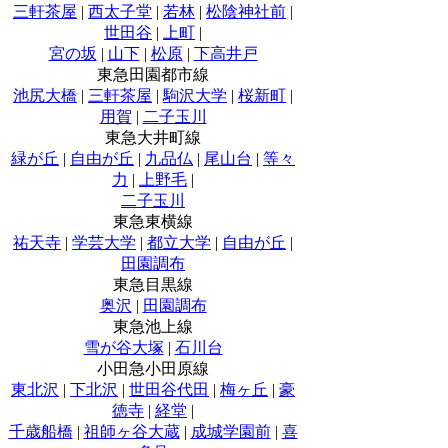
三軒茶屋
|
西太子堂
|
若林
|
松陰神社前
|
世田谷
|
上町
|
宮の坂
|
山下
|
松原
|
下高井戸
東急田園都市線
池尻大橋
|
三軒茶屋
|
駒沢大学
|
桜新町
|
用賀
|
二子玉川
東急大井町線
緑が丘
|
自由が丘
|
九品仏
|
尾山台
|
等々
力
|
上野毛
|
二子玉川
東急東横線
祐天寺
|
学芸大学
|
都立大学
|
自由が丘
|
田園調布
東急目黒線
奥沢
|
田園調布
東急池上線
雪が谷大塚
|
石川台
小田急小田原線
東北沢
|
下北沢
|
世田谷代田
|
梅ヶ丘
|
豪
徳寺
|
経堂
|
千歳船橋
|
祖師ヶ谷大蔵
|
成城学園前
|
喜