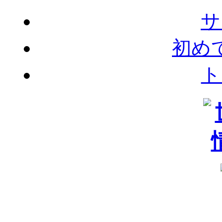
サ
初め
ト