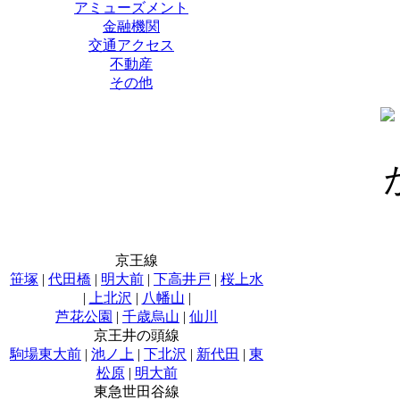
アミューズメント
金融機関
交通アクセス
不動産
その他
京王線
笹塚
|
代田橋
|
明大前
|
下高井戸
|
桜上水
|
上北沢
|
八幡山
|
芦花公園
|
千歳烏山
|
仙川
京王井の頭線
駒場東大前
|
池ノ上
|
下北沢
|
新代田
|
東
松原
|
明大前
東急世田谷線