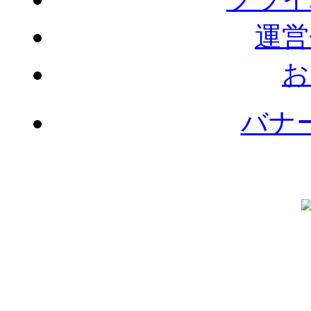
運営
お
バナ