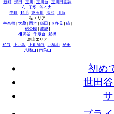
新町
|
瀬田
|
玉川
|
玉川台
|
玉川田園調
布
|
玉堤
|
等々力
|
中町
|
野毛
|
東玉川
|
深沢
|
用賀
砧エリア
宇奈根
|
大蔵
|
岡本
|
鎌田
|
喜多見
|
砧
|
砧公園
|
成城
|
祖師谷
|
千歳台
|
船橋
烏山エリア
粕谷
|
上北沢
|
上祖師谷
|
北烏山
|
給田
|
八幡山
|
南烏山
初め
世田谷
サ
プライ