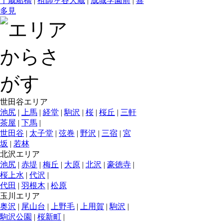
千歳船橋
|
祖師ヶ谷大蔵
|
成城学園前
|
喜
多見
世田谷エリア
池尻
|
上馬
|
経堂
|
駒沢
|
桜
|
桜丘
|
三軒
茶屋
|
下馬
|
世田谷
|
太子堂
|
弦巻
|
野沢
|
三宿
|
宮
坂
|
若林
北沢エリア
池尻
|
赤堤
|
梅丘
|
大原
|
北沢
|
豪徳寺
|
桜上水
|
代沢
|
代田
|
羽根木
|
松原
玉川エリア
奥沢
|
尾山台
|
上野毛
|
上用賀
|
駒沢
|
駒沢公園
|
桜新町
|