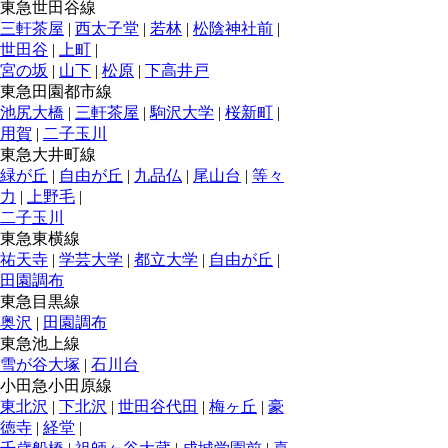
東急世田谷線
三軒茶屋
|
西太子堂
|
若林
|
松陰神社前
|
世田谷
|
上町
|
宮の坂
|
山下
|
松原
|
下高井戸
東急田園都市線
池尻大橋
|
三軒茶屋
|
駒沢大学
|
桜新町
|
用賀
|
二子玉川
東急大井町線
緑が丘
|
自由が丘
|
九品仏
|
尾山台
|
等々
力
|
上野毛
|
二子玉川
東急東横線
祐天寺
|
学芸大学
|
都立大学
|
自由が丘
|
田園調布
東急目黒線
奥沢
|
田園調布
東急池上線
雪が谷大塚
|
石川台
小田急小田原線
東北沢
|
下北沢
|
世田谷代田
|
梅ヶ丘
|
豪
徳寺
|
経堂
|