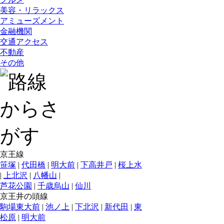
美容・リラックス
アミューズメント
金融機関
交通アクセス
不動産
その他
京王線
笹塚
|
代田橋
|
明大前
|
下高井戸
|
桜上水
|
上北沢
|
八幡山
|
芦花公園
|
千歳烏山
|
仙川
京王井の頭線
駒場東大前
|
池ノ上
|
下北沢
|
新代田
|
東
松原
|
明大前