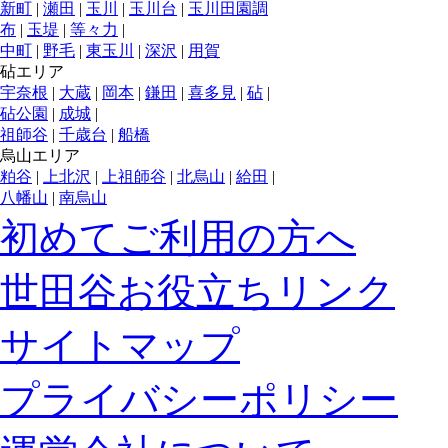
新町
|
瀬田
|
玉川
|
玉川台
|
玉川田園調
布
|
玉堤
|
等々力
|
中町
|
野毛
|
東玉川
|
深沢
|
用賀
砧エリア
宇奈根
|
大蔵
|
岡本
|
鎌田
|
喜多見
|
砧
|
砧公園
|
成城
|
祖師谷
|
千歳台
|
船橋
烏山エリア
粕谷
|
上北沢
|
上祖師谷
|
北烏山
|
給田
|
八幡山
|
南烏山
初めてご利用の方へ
世田谷お役立ちリンク
サイトマップ
プライバシーポリシー