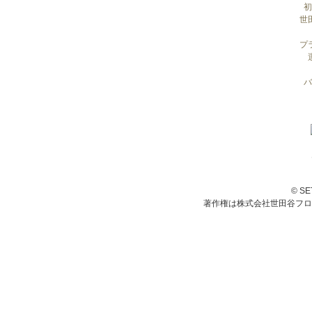
初
世
プ
バ
© S
著作権は株式会社世田谷フロ