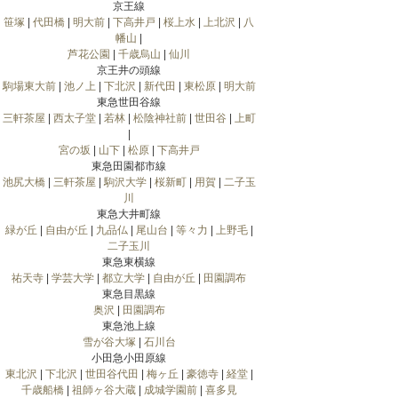
京王線
笹塚
|
代田橋
|
明大前
|
下高井戸
|
桜上水
|
上北沢
|
八
幡山
|
芦花公園
|
千歳烏山
|
仙川
京王井の頭線
駒場東大前
|
池ノ上
|
下北沢
|
新代田
|
東松原
|
明大前
東急世田谷線
三軒茶屋
|
西太子堂
|
若林
|
松陰神社前
|
世田谷
|
上町
|
宮の坂
|
山下
|
松原
|
下高井戸
東急田園都市線
池尻大橋
|
三軒茶屋
|
駒沢大学
|
桜新町
|
用賀
|
二子玉
川
東急大井町線
緑が丘
|
自由が丘
|
九品仏
|
尾山台
|
等々力
|
上野毛
|
二子玉川
東急東横線
祐天寺
|
学芸大学
|
都立大学
|
自由が丘
|
田園調布
東急目黒線
奥沢
|
田園調布
東急池上線
雪が谷大塚
|
石川台
小田急小田原線
東北沢
|
下北沢
|
世田谷代田
|
梅ヶ丘
|
豪徳寺
|
経堂
|
千歳船橋
|
祖師ヶ谷大蔵
|
成城学園前
|
喜多見