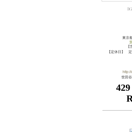
コ
東京都
【
【定休日】 定
http:/
世田谷