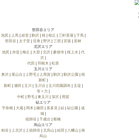
世田谷エリア
池尻
|
上馬
|
経堂
|
駒沢
|
桜
|
桜丘
|
三軒茶屋
|
下馬
|
世田谷
|
太子堂
|
弦巻
|
野沢
|
三宿
|
宮坂
|
若林
北沢エリア
池尻
|
赤堤
|
梅丘
|
大原
|
北沢
|
豪徳寺
|
桜上水
|
代
沢
|
代田
|
羽根木
|
松原
玉川エリア
奥沢
|
尾山台
|
上野毛
|
上用賀
|
駒沢
|
駒沢公園
|
桜
新町
|
新町
|
瀬田
|
玉川
|
玉川台
|
玉川田園調布
|
玉堤
|
等々力
|
中町
|
野毛
|
東玉川
|
深沢
|
用賀
砧エリア
宇奈根
|
大蔵
|
岡本
|
鎌田
|
喜多見
|
砧
|
砧公園
|
成
城
|
祖師谷
|
千歳台
|
船橋
烏山エリア
粕谷
|
上北沢
|
上祖師谷
|
北烏山
|
給田
|
八幡山
|
南
烏山