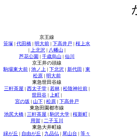
京王線
笹塚
|
代田橋
|
明大前
|
下高井戸
|
桜上水
|
上北沢
|
八幡山
|
芦花公園
|
千歳烏山
|
仙川
京王井の頭線
駒場東大前
|
池ノ上
|
下北沢
|
新代田
|
東
松原
|
明大前
東急世田谷線
三軒茶屋
|
西太子堂
|
若林
|
松陰神社前
|
世田谷
|
上町
|
宮の坂
|
山下
|
松原
|
下高井戸
東急田園都市線
池尻大橋
|
三軒茶屋
|
駒沢大学
|
桜新町
|
用賀
|
二子玉川
東急大井町線
緑が丘
|
自由が丘
|
九品仏
|
尾山台
|
等々