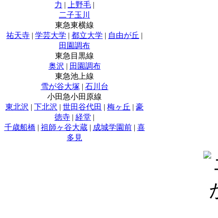
力
|
上野毛
|
二子玉川
東急東横線
祐天寺
|
学芸大学
|
都立大学
|
自由が丘
|
田園調布
東急目黒線
奥沢
|
田園調布
東急池上線
雪が谷大塚
|
石川台
小田急小田原線
東北沢
|
下北沢
|
世田谷代田
|
梅ヶ丘
|
豪
徳寺
|
経堂
|
千歳船橋
|
祖師ヶ谷大蔵
|
成城学園前
|
喜
多見