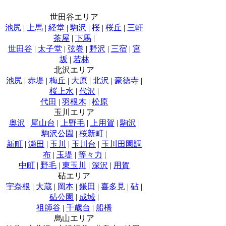
世田谷エリア
池尻
|
上馬
|
経堂
|
駒沢
|
桜
|
桜丘
|
三軒
茶屋
|
下馬
|
世田谷
|
太子堂
|
弦巻
|
野沢
|
三宿
|
宮
坂
|
若林
北沢エリア
池尻
|
赤堤
|
梅丘
|
大原
|
北沢
|
豪徳寺
|
桜上水
|
代沢
|
代田
|
羽根木
|
松原
玉川エリア
奥沢
|
尾山台
|
上野毛
|
上用賀
|
駒沢
|
駒沢公園
|
桜新町
|
新町
|
瀬田
|
玉川
|
玉川台
|
玉川田園調
布
|
玉堤
|
等々力
|
中町
|
野毛
|
東玉川
|
深沢
|
用賀
砧エリア
宇奈根
|
大蔵
|
岡本
|
鎌田
|
喜多見
|
砧
|
砧公園
|
成城
|
祖師谷
|
千歳台
|
船橋
烏山エリア