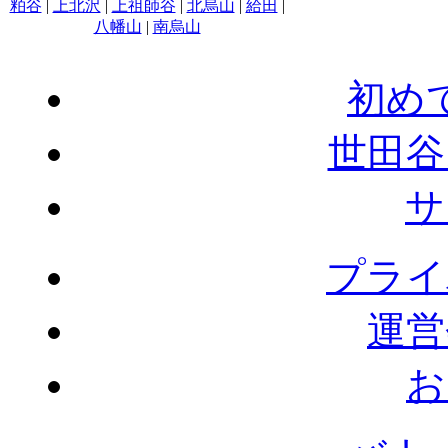
粕谷
|
上北沢
|
上祖師谷
|
北烏山
|
給田
|
八幡山
|
南烏山
初め
世田谷
サ
プライ
運営
お