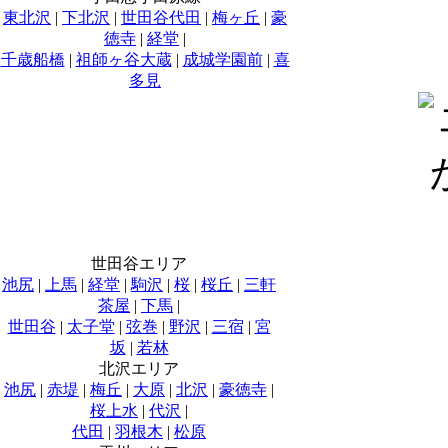
東北沢
|
下北沢
|
世田谷代田
|
梅ヶ丘
|
豪
徳寺
|
経堂
|
千歳船橋
|
祖師ヶ谷大蔵
|
成城学園前
|
喜
多見
世田谷エリア
池尻
|
上馬
|
経堂
|
駒沢
|
桜
|
桜丘
|
三軒
茶屋
|
下馬
|
世田谷
|
太子堂
|
弦巻
|
野沢
|
三宿
|
宮
坂
|
若林
北沢エリア
池尻
|
赤堤
|
梅丘
|
大原
|
北沢
|
豪徳寺
|
桜上水
|
代沢
|
代田
|
羽根木
|
松原