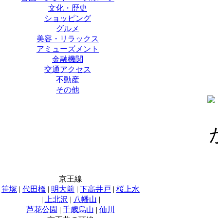
文化・歴史
ショッピング
グルメ
美容・リラックス
アミューズメント
金融機関
交通アクセス
不動産
その他
京王線
笹塚
|
代田橋
|
明大前
|
下高井戸
|
桜上水
|
上北沢
|
八幡山
|
芦花公園
|
千歳烏山
|
仙川