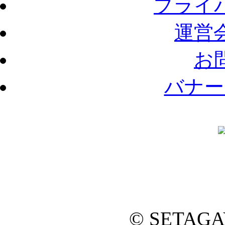
プライ
運営
お
バナー
© SETAG