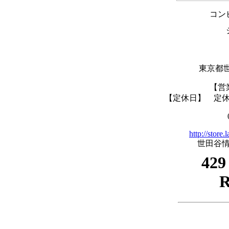
コン
東京都世
【営
【定休日】 定
http://store
世田谷