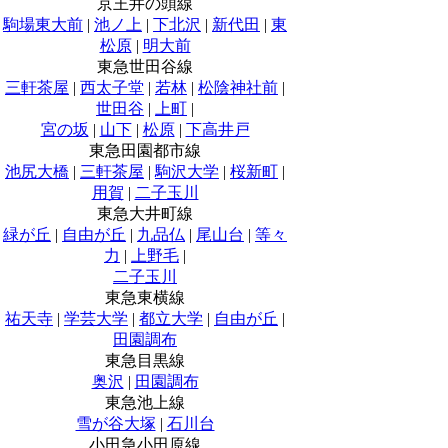
京王井の頭線
駒場東大前
|
池ノ上
|
下北沢
|
新代田
|
東
松原
|
明大前
東急世田谷線
三軒茶屋
|
西太子堂
|
若林
|
松陰神社前
|
世田谷
|
上町
|
宮の坂
|
山下
|
松原
|
下高井戸
東急田園都市線
池尻大橋
|
三軒茶屋
|
駒沢大学
|
桜新町
|
用賀
|
二子玉川
東急大井町線
緑が丘
|
自由が丘
|
九品仏
|
尾山台
|
等々
力
|
上野毛
|
二子玉川
東急東横線
祐天寺
|
学芸大学
|
都立大学
|
自由が丘
|
田園調布
東急目黒線
奥沢
|
田園調布
東急池上線
雪が谷大塚
|
石川台
小田急小田原線