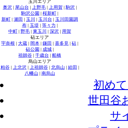
玉川エリア
奥沢
|
尾山台
|
上野毛
|
上用賀
|
駒沢
|
駒沢公園
|
桜新町
|
新町
|
瀬田
|
玉川
|
玉川台
|
玉川田園調
布
|
玉堤
|
等々力
|
中町
|
野毛
|
東玉川
|
深沢
|
用賀
砧エリア
宇奈根
|
大蔵
|
岡本
|
鎌田
|
喜多見
|
砧
|
砧公園
|
成城
|
祖師谷
|
千歳台
|
船橋
烏山エリア
粕谷
|
上北沢
|
上祖師谷
|
北烏山
|
給田
|
八幡山
|
南烏山
初めて
世田谷
サ