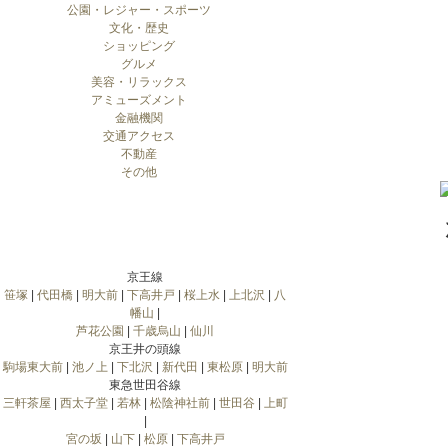
公園・レジャー・スポーツ
文化・歴史
ショッピング
グルメ
美容・リラックス
アミューズメント
金融機関
交通アクセス
不動産
その他
京王線
笹塚
|
代田橋
|
明大前
|
下高井戸
|
桜上水
|
上北沢
|
八
幡山
|
芦花公園
|
千歳烏山
|
仙川
京王井の頭線
駒場東大前
|
池ノ上
|
下北沢
|
新代田
|
東松原
|
明大前
東急世田谷線
三軒茶屋
|
西太子堂
|
若林
|
松陰神社前
|
世田谷
|
上町
|
宮の坂
|
山下
|
松原
|
下高井戸