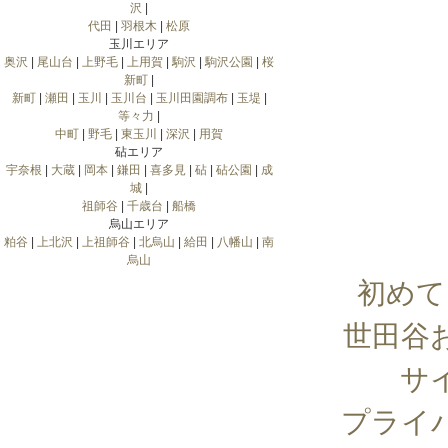
沢
|
代田
|
羽根木
|
松原
玉川エリア
奥沢
|
尾山台
|
上野毛
|
上用賀
|
駒沢
|
駒沢公園
|
桜
新町
|
新町
|
瀬田
|
玉川
|
玉川台
|
玉川田園調布
|
玉堤
|
等々力
|
中町
|
野毛
|
東玉川
|
深沢
|
用賀
砧エリア
宇奈根
|
大蔵
|
岡本
|
鎌田
|
喜多見
|
砧
|
砧公園
|
成
城
|
祖師谷
|
千歳台
|
船橋
烏山エリア
粕谷
|
上北沢
|
上祖師谷
|
北烏山
|
給田
|
八幡山
|
南
烏山
初めて
世田谷
サ
プライ