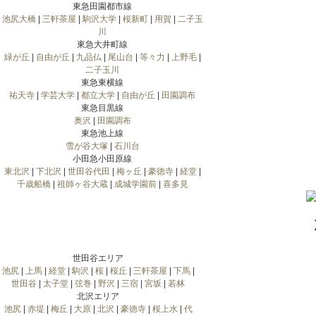
東急田園都市線
池尻大橋
|
三軒茶屋
|
駒沢大学
|
桜新町
|
用賀
|
二子玉
川
東急大井町線
緑が丘
|
自由が丘
|
九品仏
|
尾山台
|
等々力
|
上野毛
|
二子玉川
東急東横線
祐天寺
|
学芸大学
|
都立大学
|
自由が丘
|
田園調布
東急目黒線
奥沢
|
田園調布
東急池上線
雪が谷大塚
|
石川台
小田急小田原線
東北沢
|
下北沢
|
世田谷代田
|
梅ヶ丘
|
豪徳寺
|
経堂
|
千歳船橋
|
祖師ヶ谷大蔵
|
成城学園前
|
喜多見
世田谷エリア
池尻
|
上馬
|
経堂
|
駒沢
|
桜
|
桜丘
|
三軒茶屋
|
下馬
|
世田谷
|
太子堂
|
弦巻
|
野沢
|
三宿
|
宮坂
|
若林
北沢エリア
池尻
|
赤堤
|
梅丘
|
大原
|
北沢
|
豪徳寺
|
桜上水
|
代