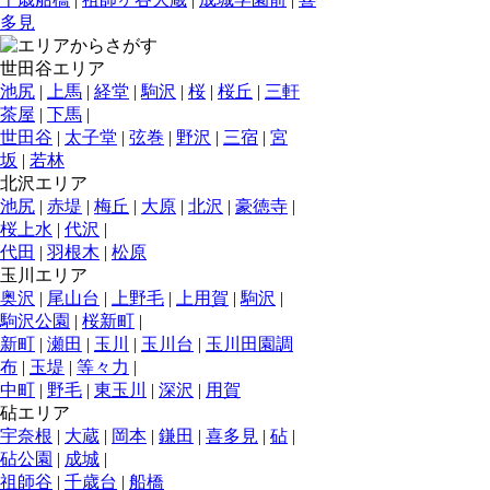
多見
世田谷エリア
池尻
|
上馬
|
経堂
|
駒沢
|
桜
|
桜丘
|
三軒
茶屋
|
下馬
|
世田谷
|
太子堂
|
弦巻
|
野沢
|
三宿
|
宮
坂
|
若林
北沢エリア
池尻
|
赤堤
|
梅丘
|
大原
|
北沢
|
豪徳寺
|
桜上水
|
代沢
|
代田
|
羽根木
|
松原
玉川エリア
奥沢
|
尾山台
|
上野毛
|
上用賀
|
駒沢
|
駒沢公園
|
桜新町
|
新町
|
瀬田
|
玉川
|
玉川台
|
玉川田園調
布
|
玉堤
|
等々力
|
中町
|
野毛
|
東玉川
|
深沢
|
用賀
砧エリア
宇奈根
|
大蔵
|
岡本
|
鎌田
|
喜多見
|
砧
|
砧公園
|
成城
|
祖師谷
|
千歳台
|
船橋