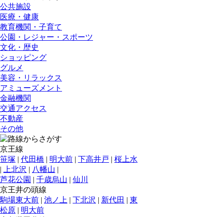
公共施設
医療・健康
教育機関・子育て
公園・レジャー・スポーツ
文化・歴史
ショッピング
グルメ
美容・リラックス
アミューズメント
金融機関
交通アクセス
不動産
その他
京王線
笹塚
|
代田橋
|
明大前
|
下高井戸
|
桜上水
|
上北沢
|
八幡山
|
芦花公園
|
千歳烏山
|
仙川
京王井の頭線
駒場東大前
|
池ノ上
|
下北沢
|
新代田
|
東
松原
|
明大前