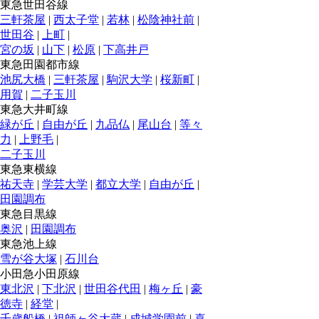
東急世田谷線
三軒茶屋
|
西太子堂
|
若林
|
松陰神社前
|
世田谷
|
上町
|
宮の坂
|
山下
|
松原
|
下高井戸
東急田園都市線
池尻大橋
|
三軒茶屋
|
駒沢大学
|
桜新町
|
用賀
|
二子玉川
東急大井町線
緑が丘
|
自由が丘
|
九品仏
|
尾山台
|
等々
力
|
上野毛
|
二子玉川
東急東横線
祐天寺
|
学芸大学
|
都立大学
|
自由が丘
|
田園調布
東急目黒線
奥沢
|
田園調布
東急池上線
雪が谷大塚
|
石川台
小田急小田原線
東北沢
|
下北沢
|
世田谷代田
|
梅ヶ丘
|
豪
徳寺
|
経堂
|
千歳船橋
|
祖師ヶ谷大蔵
|
成城学園前
|
喜