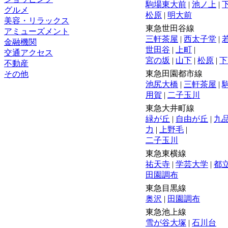
駒場東大前
|
池ノ上
|
グルメ
松原
|
明大前
美容・リラックス
東急世田谷線
アミューズメント
三軒茶屋
|
西太子堂
|
金融機関
世田谷
|
上町
|
交通アクセス
宮の坂
|
山下
|
松原
|
下
不動産
東急田園都市線
その他
池尻大橋
|
三軒茶屋
|
用賀
|
二子玉川
東急大井町線
緑が丘
|
自由が丘
|
九
力
|
上野毛
|
二子玉川
東急東横線
祐天寺
|
学芸大学
|
都
田園調布
東急目黒線
奥沢
|
田園調布
東急池上線
雪が谷大塚
|
石川台