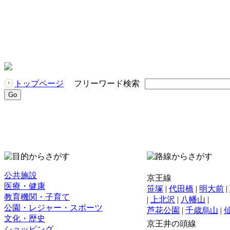
トップページ
フリーワード検索
公共施設
京王線
医療・健康
笹塚
|
代田橋
|
明大前
|
教育機関・子育て
|
上北沢
|
八幡山
|
公園・レジャー・スポーツ
芦花公園
|
千歳烏山
|
文化・歴史
京王井の頭線
ショッピング