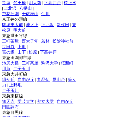
笹塚
|
代田橋
|
明大前
|
下高井戸
|
桜上水
|
上北沢
|
八幡山
|
芦花公園
|
千歳烏山
|
仙川
京王井の頭線
駒場東大前
|
池ノ上
|
下北沢
|
新代田
|
東
松原
|
明大前
東急世田谷線
三軒茶屋
|
西太子堂
|
若林
|
松陰神社前
|
世田谷
|
上町
|
宮の坂
|
山下
|
松原
|
下高井戸
東急田園都市線
池尻大橋
|
三軒茶屋
|
駒沢大学
|
桜新町
|
用賀
|
二子玉川
東急大井町線
緑が丘
|
自由が丘
|
九品仏
|
尾山台
|
等々
力
|
上野毛
|
二子玉川
東急東横線
祐天寺
|
学芸大学
|
都立大学
|
自由が丘
|
田園調布
東急目黒線