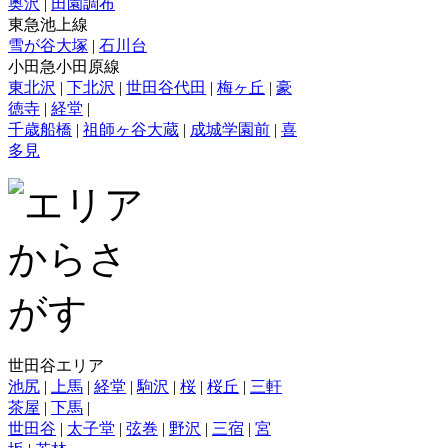
奥沢
|
田園調布
東急池上線
雪が谷大塚
|
石川台
小田急小田原線
東北沢
|
下北沢
|
世田谷代田
|
梅ヶ丘
|
豪
徳寺
|
経堂
|
千歳船橋
|
祖師ヶ谷大蔵
|
成城学園前
|
喜
多見
世田谷エリア
池尻
|
上馬
|
経堂
|
駒沢
|
桜
|
桜丘
|
三軒
茶屋
|
下馬
|
世田谷
|
太子堂
|
弦巻
|
野沢
|
三宿
|
宮