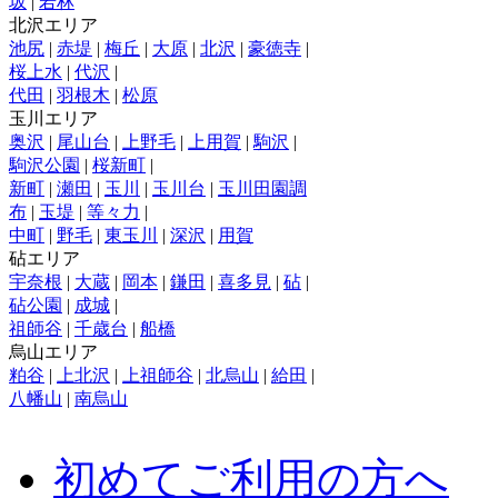
坂
|
若林
北沢エリア
池尻
|
赤堤
|
梅丘
|
大原
|
北沢
|
豪徳寺
|
桜上水
|
代沢
|
代田
|
羽根木
|
松原
玉川エリア
奥沢
|
尾山台
|
上野毛
|
上用賀
|
駒沢
|
駒沢公園
|
桜新町
|
新町
|
瀬田
|
玉川
|
玉川台
|
玉川田園調
布
|
玉堤
|
等々力
|
中町
|
野毛
|
東玉川
|
深沢
|
用賀
砧エリア
宇奈根
|
大蔵
|
岡本
|
鎌田
|
喜多見
|
砧
|
砧公園
|
成城
|
祖師谷
|
千歳台
|
船橋
烏山エリア
粕谷
|
上北沢
|
上祖師谷
|
北烏山
|
給田
|
八幡山
|
南烏山
初めてご利用の方へ