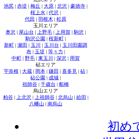
池尻
|
赤堤
|
梅丘
|
大原
|
北沢
|
豪徳寺
|
桜上水
|
代沢
|
代田
|
羽根木
|
松原
玉川エリア
奥沢
|
尾山台
|
上野毛
|
上用賀
|
駒沢
|
駒沢公園
|
桜新町
|
新町
|
瀬田
|
玉川
|
玉川台
|
玉川田園調
布
|
玉堤
|
等々力
|
中町
|
野毛
|
東玉川
|
深沢
|
用賀
砧エリア
宇奈根
|
大蔵
|
岡本
|
鎌田
|
喜多見
|
砧
|
砧公園
|
成城
|
祖師谷
|
千歳台
|
船橋
烏山エリア
粕谷
|
上北沢
|
上祖師谷
|
北烏山
|
給田
|
八幡山
|
南烏山
初め