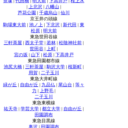
笹塚
|
代田橋
|
明大前
|
下高井戸
|
桜上水
|
上北沢
|
八幡山
|
芦花公園
|
千歳烏山
|
仙川
京王井の頭線
駒場東大前
|
池ノ上
|
下北沢
|
新代田
|
東
松原
|
明大前
東急世田谷線
三軒茶屋
|
西太子堂
|
若林
|
松陰神社前
|
世田谷
|
上町
|
宮の坂
|
山下
|
松原
|
下高井戸
東急田園都市線
池尻大橋
|
三軒茶屋
|
駒沢大学
|
桜新町
|
用賀
|
二子玉川
東急大井町線
緑が丘
|
自由が丘
|
九品仏
|
尾山台
|
等々
力
|
上野毛
|
二子玉川
東急東横線
祐天寺
|
学芸大学
|
都立大学
|
自由が丘
|
田園調布
東急目黒線
奥沢
|
田園調布