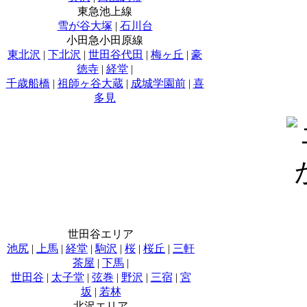
東急池上線
雪が谷大塚
|
石川台
小田急小田原線
東北沢
|
下北沢
|
世田谷代田
|
梅ヶ丘
|
豪
徳寺
|
経堂
|
千歳船橋
|
祖師ヶ谷大蔵
|
成城学園前
|
喜
多見
世田谷エリア
池尻
|
上馬
|
経堂
|
駒沢
|
桜
|
桜丘
|
三軒
茶屋
|
下馬
|
世田谷
|
太子堂
|
弦巻
|
野沢
|
三宿
|
宮
坂
|
若林
北沢エリア