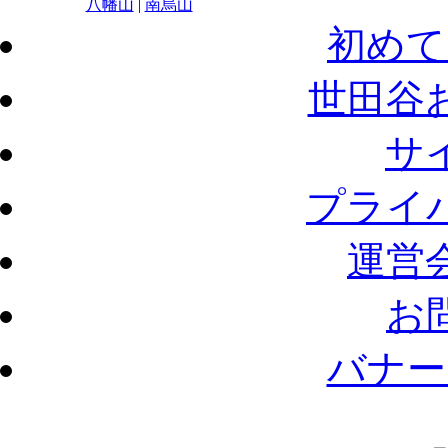
八幡山
|
南烏山
初めて
世田谷
サ
プライ
運営
お
バナー