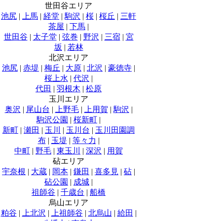
世田谷エリア
池尻
|
上馬
|
経堂
|
駒沢
|
桜
|
桜丘
|
三軒
茶屋
|
下馬
|
世田谷
|
太子堂
|
弦巻
|
野沢
|
三宿
|
宮
坂
|
若林
北沢エリア
池尻
|
赤堤
|
梅丘
|
大原
|
北沢
|
豪徳寺
|
桜上水
|
代沢
|
代田
|
羽根木
|
松原
玉川エリア
奥沢
|
尾山台
|
上野毛
|
上用賀
|
駒沢
|
駒沢公園
|
桜新町
|
新町
|
瀬田
|
玉川
|
玉川台
|
玉川田園調
布
|
玉堤
|
等々力
|
中町
|
野毛
|
東玉川
|
深沢
|
用賀
砧エリア
宇奈根
|
大蔵
|
岡本
|
鎌田
|
喜多見
|
砧
|
砧公園
|
成城
|
祖師谷
|
千歳台
|
船橋
烏山エリア
粕谷
|
上北沢
|
上祖師谷
|
北烏山
|
給田
|