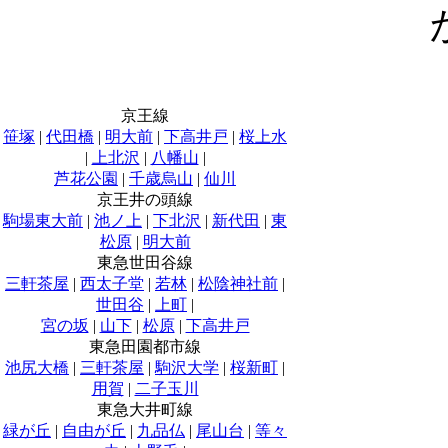
京王線
笹塚
|
代田橋
|
明大前
|
下高井戸
|
桜上水
|
上北沢
|
八幡山
|
芦花公園
|
千歳烏山
|
仙川
京王井の頭線
駒場東大前
|
池ノ上
|
下北沢
|
新代田
|
東
松原
|
明大前
東急世田谷線
三軒茶屋
|
西太子堂
|
若林
|
松陰神社前
|
世田谷
|
上町
|
宮の坂
|
山下
|
松原
|
下高井戸
東急田園都市線
池尻大橋
|
三軒茶屋
|
駒沢大学
|
桜新町
|
用賀
|
二子玉川
東急大井町線
緑が丘
|
自由が丘
|
九品仏
|
尾山台
|
等々