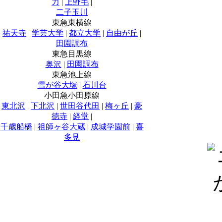
力
|
上野毛
|
二子玉川
東急東横線
祐天寺
|
学芸大学
|
都立大学
|
自由が丘
|
田園調布
東急目黒線
奥沢
|
田園調布
東急池上線
雪が谷大塚
|
石川台
小田急小田原線
東北沢
|
下北沢
|
世田谷代田
|
梅ヶ丘
|
豪
徳寺
|
経堂
|
千歳船橋
|
祖師ヶ谷大蔵
|
成城学園前
|
喜
多見